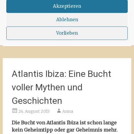
Eine Wanderung am Cap dés Falcó
Akzeptieren
Mehr lesen
→
Ablehnen
Landschaft
,
Off-Season
,
Season
Cap dés
Vorlieben
Falcó
,
Herbst
,
Wanderung
Atlantis Ibiza: Eine Bucht
voller Mythen und
Geschichten
24. August 2015
Anna
Die Bucht von Atlantis Ibiza ist schon lange
kein Geheimtipp oder gar Geheimnis mehr.