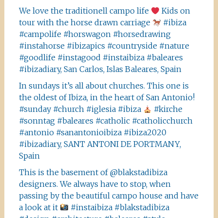
We love the traditionell campo life
Kids on
tour with the horse drawn carriage
#ibiza
#campolife #horswagon #horsedrawing
#instahorse #ibizapics #countryside #nature
#goodlife #instagood #instaibiza #baleares
#ibizadiary, San Carlos, Islas Baleares, Spain
In sundays it’s all about churches. This one is
the oldest of Ibiza, in the heart of San Antonio!
#sunday #church #iglesia #ibiza
#kirche
#sonntag #baleares #catholic #catholicchurch
#antonio #sanantonioibiza #ibiza2020
#ibizadiary, SANT ANTONI DE PORTMANY,
Spain
This is the basement of @blakstadibiza
designers. We always have to stop, when
passing by the beautiful campo house and have
a look at it
#instaibiza #blakstadibiza