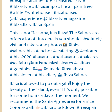
#design #architecture #baleares #style
#ibizastyle #ibizacampo #finca #palmtrees
#white #whitehouse #ibizahouses
@ibizaxperience @ibizastylemagazine
#ibizadiary, Ibiza, Spain
This is not Havanna, it is Ibiza! The Salinas area
offers a lot of tiny details you should absolutely
visit and take some photos
#ibiza
#salinasibiza #anchor #seafaring
#colours
#ibiza2020 #havanna #nothavanna #baleares
#seefahrt @turismoislasbaleares #salinas
#igersibiza ##
#outside #instaibiza
#ibizalovers #ibizadiary 🏝, Ibiza Salinas
Ibiza is allowed to go out again!! Enjoy the
beauty of the island, even if it’s only possible
for some hours a day at the moment. We
recommend the Santa Agnes area for a nice
Corona-walk
#ibiza #lockdown #freeagain