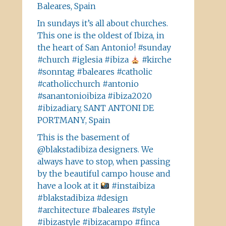
Baleares, Spain
In sundays it’s all about churches.
This one is the oldest of Ibiza, in
the heart of San Antonio! #sunday
#church #iglesia #ibiza
#kirche
#sonntag #baleares #catholic
#catholicchurch #antonio
#sanantonioibiza #ibiza2020
#ibizadiary, SANT ANTONI DE
PORTMANY, Spain
This is the basement of
@blakstadibiza designers. We
always have to stop, when passing
by the beautiful campo house and
have a look at it
#instaibiza
#blakstadibiza #design
#architecture #baleares #style
#ibizastyle #ibizacampo #finca