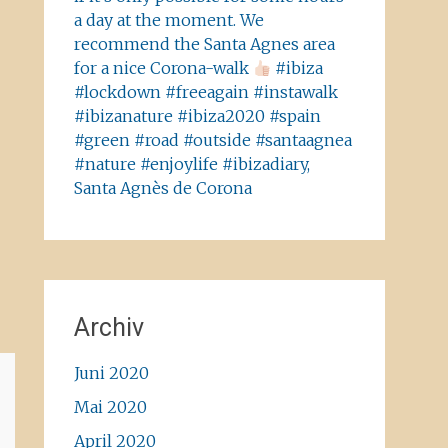
a day at the moment. We
recommend the Santa Agnes area
for a nice Corona-walk
#ibiza
#lockdown #freeagain #instawalk
#ibizanature #ibiza2020 #spain
#green #road #outside #santaagnea
#nature #enjoylife #ibizadiary,
Santa Agnès de Corona
Archiv
Juni 2020
Mai 2020
April 2020