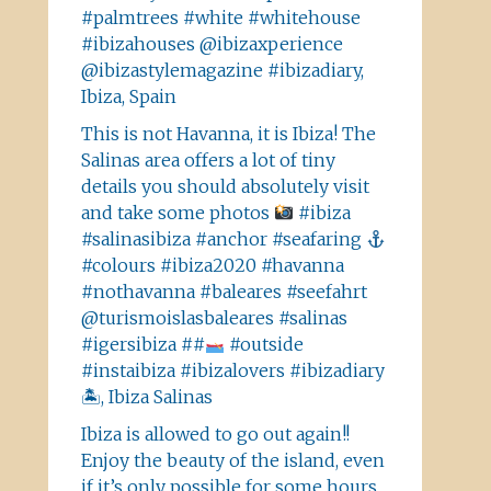
#palmtrees #white #whitehouse
#ibizahouses @ibizaxperience
@ibizastylemagazine #ibizadiary,
Ibiza, Spain
This is not Havanna, it is Ibiza! The
Salinas area offers a lot of tiny
details you should absolutely visit
and take some photos
#ibiza
#salinasibiza #anchor #seafaring
#colours #ibiza2020 #havanna
#nothavanna #baleares #seefahrt
@turismoislasbaleares #salinas
#igersibiza ##
#outside
#instaibiza #ibizalovers #ibizadiary
🏝, Ibiza Salinas
Ibiza is allowed to go out again!!
Enjoy the beauty of the island, even
if it’s only possible for some hours