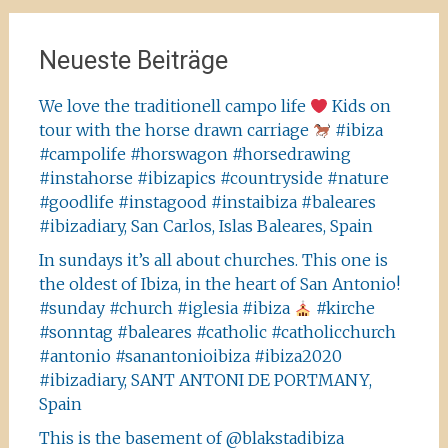
Neueste Beiträge
We love the traditionell campo life
Kids on
tour with the horse drawn carriage
#ibiza
#campolife #horswagon #horsedrawing
#instahorse #ibizapics #countryside #nature
#goodlife #instagood #instaibiza #baleares
#ibizadiary, San Carlos, Islas Baleares, Spain
In sundays it’s all about churches. This one is
the oldest of Ibiza, in the heart of San Antonio!
#sunday #church #iglesia #ibiza
#kirche
#sonntag #baleares #catholic #catholicchurch
#antonio #sanantonioibiza #ibiza2020
#ibizadiary, SANT ANTONI DE PORTMANY,
Spain
This is the basement of @blakstadibiza