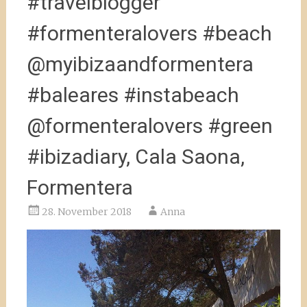
#travelblogger
#formenteralovers #beach
@myibizaandformentera
#baleares #instabeach
@formenteralovers #green
#ibizadiary, Cala Saona,
Formentera
28. November 2018
Anna