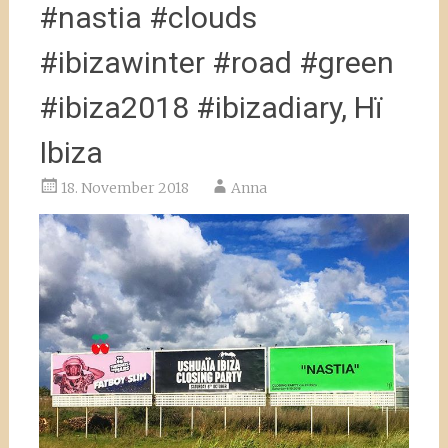
#nastia #clouds
#ibizawinter #road #green
#ibiza2018 #ibizadiary, Hï
Ibiza
18. November 2018
Anna