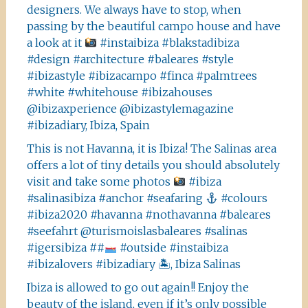
designers. We always have to stop, when
passing by the beautiful campo house and have
a look at it
#instaibiza #blakstadibiza
#design #architecture #baleares #style
#ibizastyle #ibizacampo #finca #palmtrees
#white #whitehouse #ibizahouses
@ibizaxperience @ibizastylemagazine
#ibizadiary, Ibiza, Spain
This is not Havanna, it is Ibiza! The Salinas area
offers a lot of tiny details you should absolutely
visit and take some photos
#ibiza
#salinasibiza #anchor #seafaring
#colours
#ibiza2020 #havanna #nothavanna #baleares
#seefahrt @turismoislasbaleares #salinas
#igersibiza ##
#outside #instaibiza
#ibizalovers #ibizadiary 🏝, Ibiza Salinas
Ibiza is allowed to go out again!! Enjoy the
beauty of the island, even if it’s only possible