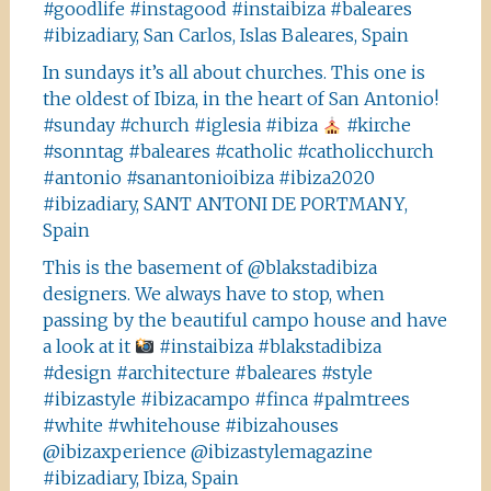
#goodlife #instagood #instaibiza #baleares
#ibizadiary, San Carlos, Islas Baleares, Spain
In sundays it’s all about churches. This one is
the oldest of Ibiza, in the heart of San Antonio!
#sunday #church #iglesia #ibiza
#kirche
#sonntag #baleares #catholic #catholicchurch
#antonio #sanantonioibiza #ibiza2020
#ibizadiary, SANT ANTONI DE PORTMANY,
Spain
This is the basement of @blakstadibiza
designers. We always have to stop, when
passing by the beautiful campo house and have
a look at it
#instaibiza #blakstadibiza
#design #architecture #baleares #style
#ibizastyle #ibizacampo #finca #palmtrees
#white #whitehouse #ibizahouses
@ibizaxperience @ibizastylemagazine
#ibizadiary, Ibiza, Spain