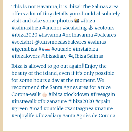
This is not Havanna, it is Ibiza! The Salinas area
offers a lot of tiny details you should absolutely
visit and take some photos
#ibiza
#salinasibiza #anchor #seafaring
#colours
#ibiza2020 #havanna #nothavanna #baleares
#seefahrt @turismoislasbaleares #salinas
#igersibiza ##
#outside #instaibiza
#ibizalovers #ibizadiary 🏝, Ibiza Salinas
Ibiza is allowed to go out again!! Enjoy the
beauty of the island, even if it’s only possible
for some hours a day at the moment. We
recommend the Santa Agnes area for a nice
Corona-walk
#ibiza #lockdown #freeagain
#instawalk #ibizanature #ibiza2020 #spain
#green #road #outside #santaagnea #nature
#enjoylife #ibizadiary, Santa Agnès de Corona