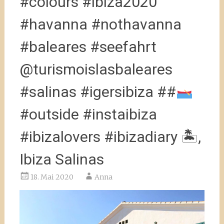
#colours #ibiza2020
#havanna #nothavanna
#baleares #seefahrt
@turismoislasbaleares
#salinas #igersibiza ##
#outside #instaibiza
#ibizalovers #ibizadiary 🏝,
Ibiza Salinas
18. Mai 2020
Anna