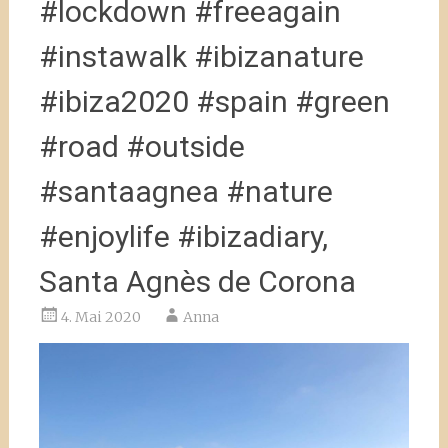
#lockdown #freeagain
#instawalk #ibizanature
#ibiza2020 #spain #green
#road #outside
#santaagnea #nature
#enjoylife #ibizadiary,
Santa Agnès de Corona
4. Mai 2020
Anna