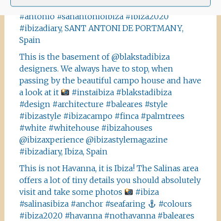
#sonntag #baleares #catholic #catholicchurch
#antonio #sanantonioibiza #ibiza2020
#ibizadiary, SANT ANTONI DE PORTMANY,
Spain
This is the basement of @blakstadibiza
designers. We always have to stop, when
passing by the beautiful campo house and have
a look at it
#instaibiza #blakstadibiza
#design #architecture #baleares #style
#ibizastyle #ibizacampo #finca #palmtrees
#white #whitehouse #ibizahouses
@ibizaxperience @ibizastylemagazine
#ibizadiary, Ibiza, Spain
This is not Havanna, it is Ibiza! The Salinas area
offers a lot of tiny details you should absolutely
visit and take some photos
#ibiza
#salinasibiza #anchor #seafaring
#colours
#ibiza2020 #havanna #nothavanna #baleares