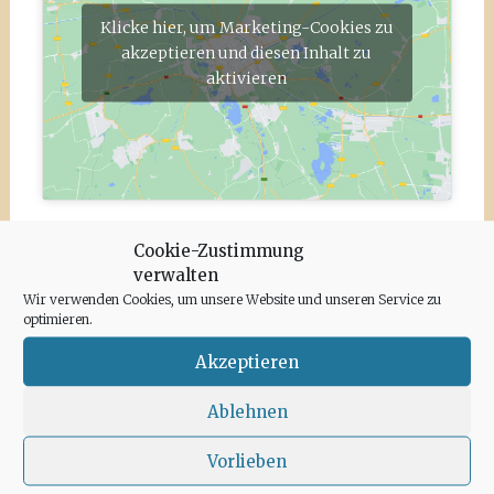
Klicke hier, um Marketing-Cookies zu
akzeptieren und diesen Inhalt zu
aktivieren
Cookie-Zustimmung
Landschaft
,
Off-Season
,
Spots
Salinas
,
verwalten
Wanderung
Wir verwenden Cookies, um unsere Website und unseren Service zu
optimieren.
Akzeptieren
Beitragsnavigation
←
Sprachschule auf Ibiza:
Das neue Buch Partyinsel
Ablehnen
Estudiar el idioma español
Ibiza von Helen Donlon
→
Vorlieben