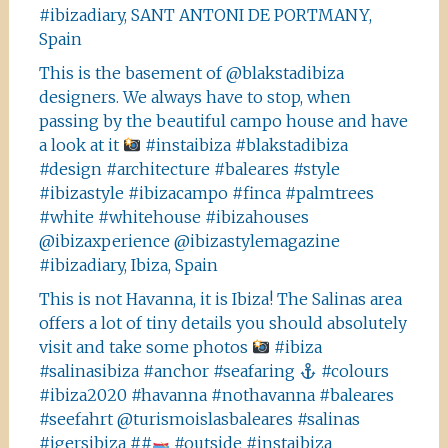
#ibizadiary, SANT ANTONI DE PORTMANY,
Spain
This is the basement of @blakstadibiza
designers. We always have to stop, when
passing by the beautiful campo house and have
a look at it
#instaibiza #blakstadibiza
#design #architecture #baleares #style
#ibizastyle #ibizacampo #finca #palmtrees
#white #whitehouse #ibizahouses
@ibizaxperience @ibizastylemagazine
#ibizadiary, Ibiza, Spain
This is not Havanna, it is Ibiza! The Salinas area
offers a lot of tiny details you should absolutely
visit and take some photos
#ibiza
#salinasibiza #anchor #seafaring
#colours
#ibiza2020 #havanna #nothavanna #baleares
#seefahrt @turismoislasbaleares #salinas
#igersibiza ##
#outside #instaibiza