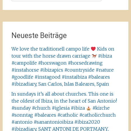
nach:
Neueste Beiträge
We love the traditionell campo life
Kids on
tour with the horse drawn carriage
#ibiza
#campolife #horswagon #horsedrawing
#instahorse #ibizapics #countryside #nature
#goodlife #instagood #instaibiza #baleares
#ibizadiary, San Carlos, Islas Baleares, Spain
In sundays it’s all about churches. This one is
the oldest of Ibiza, in the heart of San Antonio!
#sunday #church #iglesia #ibiza
#kirche
#sonntag #baleares #catholic #catholicchurch
#antonio #sanantonioibiza #ibiza2020
#ibizadiary, SANT ANTONI DE PORTMANY,