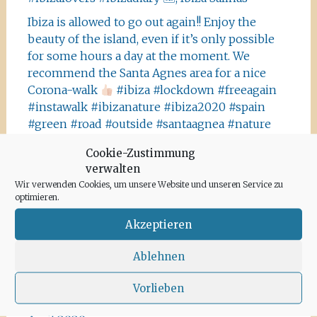
Ibiza is allowed to go out again!! Enjoy the
beauty of the island, even if it’s only possible
for some hours a day at the moment. We
recommend the Santa Agnes area for a nice
Corona-walk
#ibiza #lockdown #freeagain
#instawalk #ibizanature #ibiza2020 #spain
#green #road #outside #santaagnea #nature
#enjoylife #ibizadiary, Santa Agnès de Corona
Cookie-Zustimmung
verwalten
Wir verwenden Cookies, um unsere Website und unseren Service zu
optimieren.
Akzeptieren
Archiv
Ablehnen
Juni 2020
Vorlieben
Mai 2020