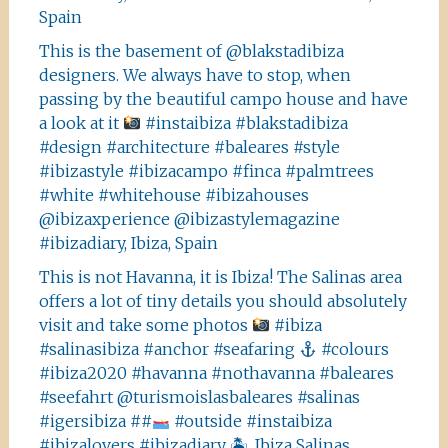
Spain
This is the basement of @blakstadibiza
designers. We always have to stop, when
passing by the beautiful campo house and have
a look at it
#instaibiza #blakstadibiza
#design #architecture #baleares #style
#ibizastyle #ibizacampo #finca #palmtrees
#white #whitehouse #ibizahouses
@ibizaxperience @ibizastylemagazine
#ibizadiary, Ibiza, Spain
This is not Havanna, it is Ibiza! The Salinas area
offers a lot of tiny details you should absolutely
visit and take some photos
#ibiza
#salinasibiza #anchor #seafaring
#colours
#ibiza2020 #havanna #nothavanna #baleares
#seefahrt @turismoislasbaleares #salinas
#igersibiza ##
#outside #instaibiza
#ibizalovers #ibizadiary 🏝, Ibiza Salinas