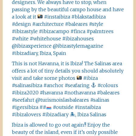
designers. We always have to stop, when
passing by the beautiful campo house and have
a look at it
#instaibiza #blakstadibiza
#design #architecture #baleares #style
#ibizastyle #ibizacampo #finca #palmtrees
#white #whitehouse #ibizahouses
@ibizaxperience @ibizastylemagazine
#ibizadiary, Ibiza, Spain
This is not Havanna, it is Ibiza! The Salinas area
offers a lot of tiny details you should absolutely
visit and take some photos
#ibiza
#salinasibiza #anchor #seafaring
#colours
#ibiza2020 #havanna #nothavanna #baleares
#seefahrt @turismoislasbaleares #salinas
#igersibiza ##
#outside #instaibiza
#ibizalovers #ibizadiary 🏝, Ibiza Salinas
Ibiza is allowed to go out again!! Enjoy the
beauty of the island, even if it’s only possible