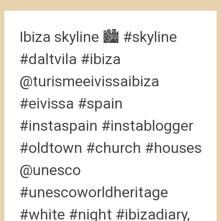
Ibiza skyline 🏙 #skyline
#daltvila #ibiza
@turismeeivissaibiza
#eivissa #spain
#instaspain #instablogger
#oldtown #church #houses
@unesco
#unescoworldheritage
#white #night #ibizadiary,