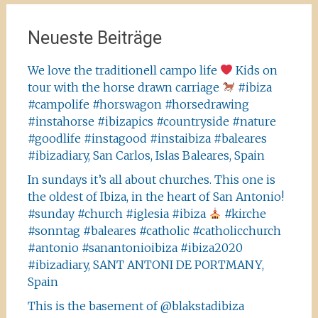
Neueste Beiträge
We love the traditionell campo life
Kids on
tour with the horse drawn carriage
#ibiza
#campolife #horswagon #horsedrawing
#instahorse #ibizapics #countryside #nature
#goodlife #instagood #instaibiza #baleares
#ibizadiary, San Carlos, Islas Baleares, Spain
In sundays it’s all about churches. This one is
the oldest of Ibiza, in the heart of San Antonio!
#sunday #church #iglesia #ibiza
#kirche
#sonntag #baleares #catholic #catholicchurch
#antonio #sanantonioibiza #ibiza2020
#ibizadiary, SANT ANTONI DE PORTMANY,
Spain
This is the basement of @blakstadibiza