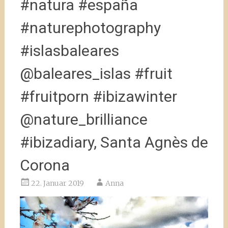
#natura #españa
#naturephotography
#islasbaleares
@baleares_islas #fruit
#fruitporn #ibizawinter
@nature_brilliance
#ibizadiary, Santa Agnès de
Corona
22. Januar 2019
Anna