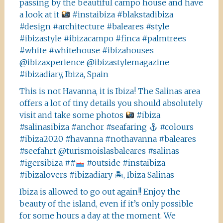
passing by the beautiful campo house and have
a look at it
#instaibiza #blakstadibiza
#design #architecture #baleares #style
#ibizastyle #ibizacampo #finca #palmtrees
#white #whitehouse #ibizahouses
@ibizaxperience @ibizastylemagazine
#ibizadiary, Ibiza, Spain
This is not Havanna, it is Ibiza! The Salinas area
offers a lot of tiny details you should absolutely
visit and take some photos
#ibiza
#salinasibiza #anchor #seafaring
#colours
#ibiza2020 #havanna #nothavanna #baleares
#seefahrt @turismoislasbaleares #salinas
#igersibiza ##
#outside #instaibiza
#ibizalovers #ibizadiary 🏝, Ibiza Salinas
Ibiza is allowed to go out again!! Enjoy the
beauty of the island, even if it’s only possible
for some hours a day at the moment. We