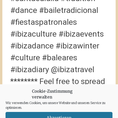
#dance #bailetradicional
#fiestaspatronales
#ibizaculture #ibizaevents
#ibizadance #ibizawinter
#culture #baleares
#ibizadiary @ibizatravel
******** Feel free to spread
and repost our pictures!
,
Cookie-Zustimmung
verwalten
Santa Eulalia Del Río, Islas
Wir verwenden Cookies, um unsere Website und unseren Service zu
optimieren.
Baleares, Spain
Akzeptieren