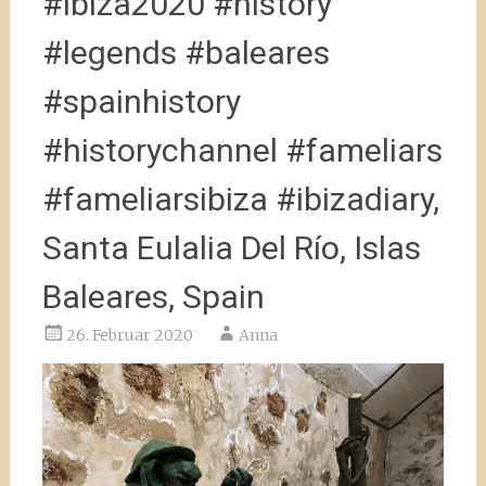
#ibiza2020 #history
#legends #baleares
#spainhistory
#historychannel #fameliars
#fameliarsibiza #ibizadiary,
Santa Eulalia Del Río, Islas
Baleares, Spain
26. Februar 2020
Anna