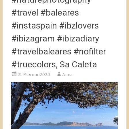
#travel #baleares
#instaspain #ibzlovers
#ibizagram #ibizadiary
#travelbaleares #nofilter
#truecolors, Sa Caleta
21. Februar 2020
Anna