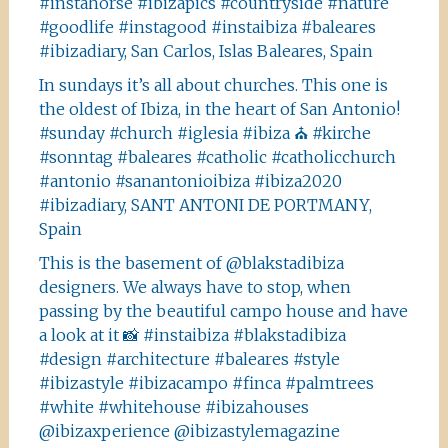
#instahorse #ibizapics #countryside #nature
#goodlife #instagood #instaibiza #baleares
#ibizadiary, San Carlos, Islas Baleares, Spain
In sundays it’s all about churches. This one is
the oldest of Ibiza, in the heart of San Antonio!
#sunday #church #iglesia #ibiza ⛪️ #kirche
#sonntag #baleares #catholic #catholicchurch
#antonio #sanantonioibiza #ibiza2020
#ibizadiary, SANT ANTONI DE PORTMANY,
Spain
This is the basement of @blakstadibiza
designers. We always have to stop, when
passing by the beautiful campo house and have
a look at it 📸 #instaibiza #blakstadibiza
#design #architecture #baleares #style
#ibizastyle #ibizacampo #finca #palmtrees
#white #whitehouse #ibizahouses
@ibizaxperience @ibizastylemagazine