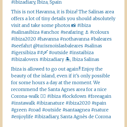
#ibizadiary, Ibiza, Spain
This is not Havanna, it is Ibiza! The Salinas area
offers a lot of tiny details you should absolutely
visit and take some photos 📸 #ibiza
#salinasibiza #anchor #seafaring ⚓️ #colours
#ibiza2020 #havanna #nothavanna #baleares
#seefahrt @turismoislasbaleares #salinas
#igersibiza ##🛶 #outside #instaibiza
#ibizalovers #ibizadiary 🏝, Ibiza Salinas
Ibiza is allowed to go out again!! Enjoy the
beauty of the island, even if it’s only possible
for some hours a day at the moment. We
recommend the Santa Agnes area for a nice
Corona-walk 👍🏻 #ibiza #lockdown #freeagain
#instawalk #ibizanature #ibiza2020 #spain
#green #road #outside #santaagnea #nature
#enjoylife #ibizadiary, Santa Agnès de Corona