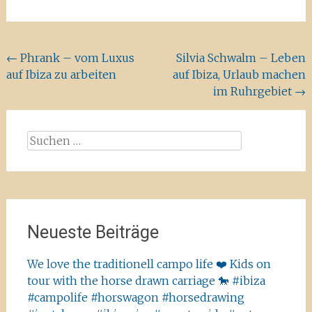
Beitragsnavigation
←
Phrank – vom Luxus
Silvia Schwalm – Leben
auf Ibiza zu arbeiten
auf Ibiza, Urlaub machen
im Ruhrgebiet
→
Suchen
nach:
Neueste Beiträge
We love the traditionell campo life ❤️ Kids on
tour with the horse drawn carriage 🐎 #ibiza
#campolife #horswagon #horsedrawing