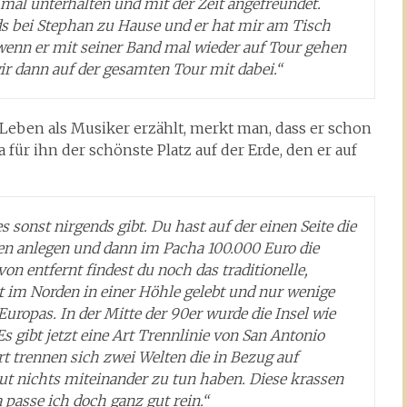
 mal unterhalten und mit der Zeit angefreundet.
s bei Stephan zu Hause und er hat mir am Tisch
 wenn er mit seiner Band mal wieder auf Tour gehen
wir dann auf der gesamten Tour mit dabei.“
eben als Musiker erzählt, merkt man, dass er schon
a für ihn der schönste Platz auf der Erde, den er auf
s sonst nirgends gibt. Du hast auf der einen Seite die
en anlegen und dann im Pacha 100.000 Euro die
n entfernt findest du noch das traditionelle,
it im Norden in einer Höhle gelebt und nur wenige
 Europas. In der Mitte der 90er wurde die Insel wie
s gibt jetzt eine Art Trennlinie von San Antonio
rt trennen sich zwei Welten die in Bezug auf
ut nichts miteinander zu tun haben. Diese krassen
a passe ich doch ganz gut rein.“