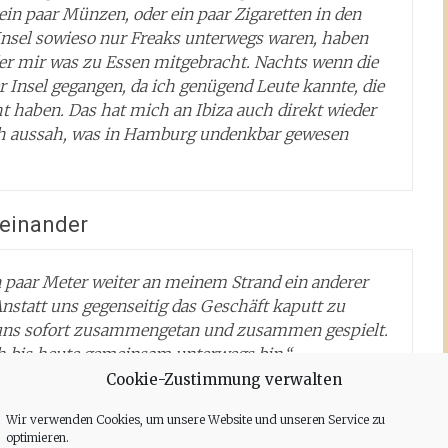
ein paar Münzen, oder ein paar Zigaretten in den
Insel sowieso nur Freaks unterwegs waren, haben
oder mir was zu Essen mitgebracht. Nachts wenn die
r Insel gegangen, da ich genügend Leute kannte, die
haben. Das hat mich an Ibiza auch direkt wieder
e ich aussah, was in Hamburg undenkbar gewesen
feinander
n paar Meter weiter an meinem Strand ein anderer
Anstatt uns gegenseitig das Geschäft kaputt zu
uns sofort zusammengetan und zusammen gespielt.
h bis heute gemeinsam unterwegs bin.“
Cookie-Zustimmung verwalten
oppelpack ging es für Barish und Denis mit ihren
Wir verwenden Cookies, um unsere Website und unseren Service zu
optimieren.
rren im Gepäck dann vom Strand zuerst an die