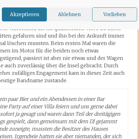
nade von Santa Eularia, von dort in eine der Bars
dann zu regelmäßigen Gastspielen auf der ganzen
Akzeptieren
Ablehnen
Vorlieben
. Sicher erinnern sich einige der Ibizenker noch an
zwei Verrückten, die im qualmenden Volvo zu ihren
ritten gefahren sind und ihn bei der Ankunft immer
mal löschen mussten. Beim ersten Mal waren die
men im Motor für die beiden noch etwas
stigend, passiert ist aber nie etwas und der Wagen
ie auch zuverlässig über die Insel gebracht. Durch
 eher zufälliges Engagement kam in dieser Zeit auch
heutige Bandname zustande.
in paar Bier und ein Abendessen in einer Bar
ine Party auf einer Villa feiern und uns gerne dabei
sofort ja gesagt und waren dann Teil der dreitägigen
ngs gespielt, dann gemeinsam mit dem DJ gejammt
 Ende zuneigte, mussten die Besitzer des Hauses
isen. Irgendwie hatten sie aber niemanden, der sich