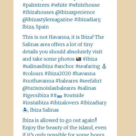
#palmtrees #white #whitehouse
#ibizahouses @ibizaxperience
@ibizastylemagazine #ibizadiary,
Ibiza, Spain
This is not Havanna, it is Ibiza! The
Salinas area offers a lot of tiny
details you should absolutely visit
and take some photos
#ibiza
#salinasibiza #anchor #seafaring
#colours #ibiza2020 #havanna
#nothavanna #baleares #seefahrt
@turismoislasbaleares #salinas
#igersibiza ##
#outside
#instaibiza #ibizalovers #ibizadiary
🏝, Ibiza Salinas
Ibiza is allowed to go out again!!
Enjoy the beauty of the island, even
if it’s only possible for some hours