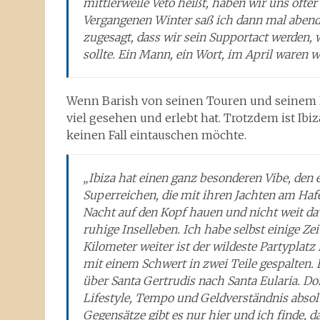
mittlerweile Veto heißt, haben wir uns öfter
Vergangenen Winter saß ich dann mal abend
zugesagt, dass wir sein Supportact werden,
sollte. Ein Mann, ein Wort, im April waren 
Wenn Barish von seinen Touren und seinem L
viel gesehen und erlebt hat. Trotzdem ist Ibiz
keinen Fall eintauschen möchte.
„Ibiza hat einen ganz besonderen Vibe, den e
Superreichen, die mit ihren Jachten am Haf
Nacht auf den Kopf hauen und nicht weit davo
ruhige Inselleben. Ich habe selbst einige Ze
Kilometer weiter ist der wildeste Partyplatz
mit einem Schwert in zwei Teile gespalten. E
über Santa Gertrudis nach Santa Eularia. Do
Lifestyle, Tempo und Geldverständnis absol
Gegensätze gibt es nur hier und ich finde, d