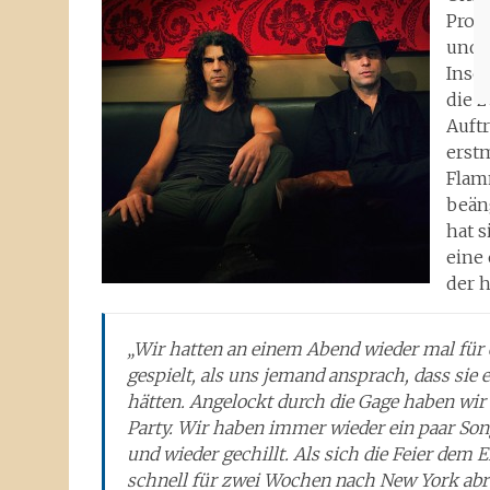
Prome
und 
Insel
die 
Auft
erst
Flam
beäng
hat s
eine
der 
„Wir hatten an einem Abend wieder mal für e
gespielt, als uns jemand ansprach, dass sie e
hätten. Angelockt durch die Gage haben wir 
Party. Wir haben immer wieder ein paar So
und wieder gechillt. Als sich die Feier dem
schnell für zwei Wochen nach New York abre