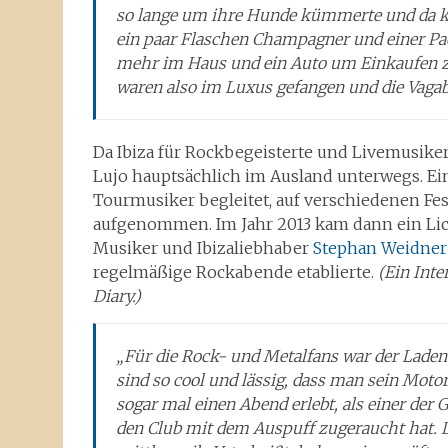
so lange um ihre Hunde kümmerte und da ka
ein paar Flaschen Champagner und einer Pa
mehr im Haus und ein Auto um Einkaufen zu
waren also im Luxus gefangen und die Vagab
Da Ibiza für Rockbegeisterte und Livemusike
Lujo hauptsächlich im Ausland unterwegs. Ein
Tourmusiker begleitet, auf verschiedenen Fe
aufgenommen. Im Jahr 2013 kam dann ein Licht
Musiker und Ibizaliebhaber
Stephan Weidner
regelmäßige Rockabende etablierte.
(Ein Int
Diary.)
„Für die Rock- und Metalfans war der Laden 
sind so cool und lässig, dass man sein Moto
sogar mal einen Abend erlebt, als einer der 
den Club mit dem Auspuff zugeraucht hat. D