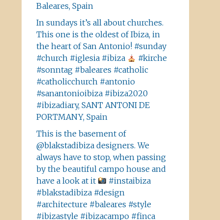
Baleares, Spain
In sundays it’s all about churches.
This one is the oldest of Ibiza, in
the heart of San Antonio! #sunday
#church #iglesia #ibiza
#kirche
#sonntag #baleares #catholic
#catholicchurch #antonio
#sanantonioibiza #ibiza2020
#ibizadiary, SANT ANTONI DE
PORTMANY, Spain
This is the basement of
@blakstadibiza designers. We
always have to stop, when passing
by the beautiful campo house and
have a look at it
#instaibiza
#blakstadibiza #design
#architecture #baleares #style
#ibizastyle #ibizacampo #finca