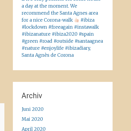
a day at the moment. We
recommend the Santa Agnes area
for a nice Corona-walk
#ibiza
#lockdown #freeagain #instawalk
#ibizanature #ibiza2020 #spain
#green #road #outside #santaagnea
#nature #enjoylife #ibizadiary,
Santa Agnès de Corona
Archiv
Juni 2020
Mai 2020
April 2020