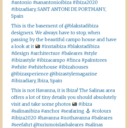
#antonio #sanantonioibiza #ibiza2020
#ibizadiary, SANT ANTONI DE PORTMANY,
Spain
This is the basement of @blakstadibiza
designers. We always have to stop, when
passing by the beautiful campo house and have
a look at it
#instaibiza #blakstadibiza
#design #architecture #baleares #style
#ibizastyle #ibizacampo #finca #palmtrees
#white #whitehouse #ibizahouses
@ibizaxperience @ibizastylemagazine
#ibizadiary, Ibiza, Spain
This is not Havanna, it is Ibiza! The Salinas area
offers a lot of tiny details you should absolutely
visit and take some photos
#ibiza
#salinasibiza #anchor #seafaring
#colours
#ibiza2020 #havanna #nothavanna #baleares
#seefahrt @turismoislasbaleares #salinas