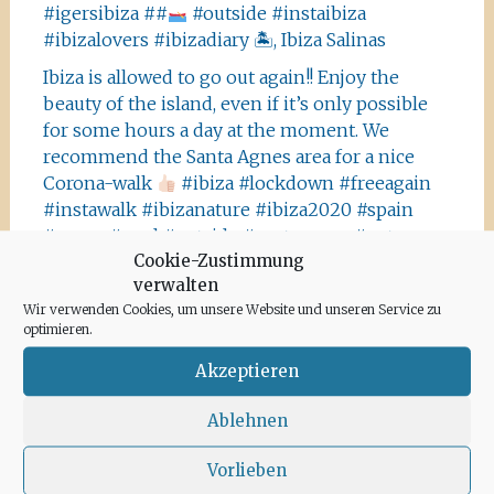
#igersibiza ##
#outside #instaibiza
#ibizalovers #ibizadiary 🏝, Ibiza Salinas
Ibiza is allowed to go out again!! Enjoy the
beauty of the island, even if it’s only possible
for some hours a day at the moment. We
recommend the Santa Agnes area for a nice
Corona-walk
#ibiza #lockdown #freeagain
#instawalk #ibizanature #ibiza2020 #spain
#green #road #outside #santaagnea #nature
Cookie-Zustimmung
#enjoylife #ibizadiary, Santa Agnès de Corona
verwalten
Wir verwenden Cookies, um unsere Website und unseren Service zu
optimieren.
Akzeptieren
Archiv
Ablehnen
Juni 2020
Vorlieben