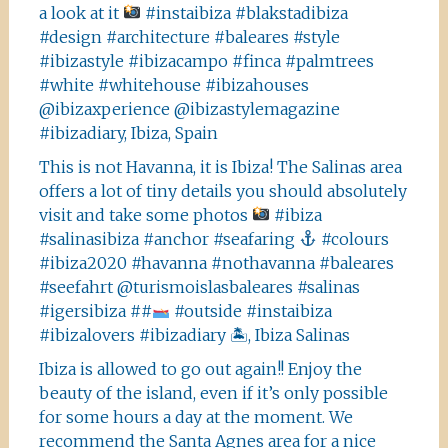
a look at it
#instaibiza #blakstadibiza
#design #architecture #baleares #style
#ibizastyle #ibizacampo #finca #palmtrees
#white #whitehouse #ibizahouses
@ibizaxperience @ibizastylemagazine
#ibizadiary, Ibiza, Spain
This is not Havanna, it is Ibiza! The Salinas area
offers a lot of tiny details you should absolutely
visit and take some photos
#ibiza
#salinasibiza #anchor #seafaring
#colours
#ibiza2020 #havanna #nothavanna #baleares
#seefahrt @turismoislasbaleares #salinas
#igersibiza ##
#outside #instaibiza
#ibizalovers #ibizadiary 🏝, Ibiza Salinas
Ibiza is allowed to go out again!! Enjoy the
beauty of the island, even if it’s only possible
for some hours a day at the moment. We
recommend the Santa Agnes area for a nice