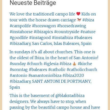
Neueste Beiträge
We love the traditionell campo life
Kids on
tour with the horse drawn carriage
#ibiza
#campolife #horswagon #horsedrawing
#instahorse #ibizapics #countryside #nature
#goodlife #instagood #instaibiza #baleares
#ibizadiary, San Carlos, Islas Baleares, Spain
In sundays it’s all about churches. This one is
the oldest of Ibiza, in the heart of San Antonio!
#sunday #church #iglesia #ibiza
#kirche
#sonntag #baleares #catholic #catholicchurch
#antonio #sanantonioibiza #ibiza2020
#ibizadiary, SANT ANTONI DE PORTMANY,
Spain
This is the basement of @blakstadibiza
designers. We always have to stop, when
passing by the beautiful campo house and have