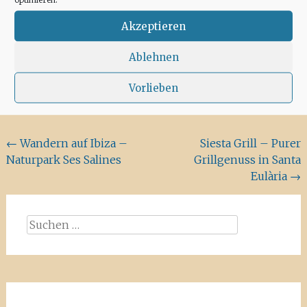
Akzeptieren
Ablehnen
Culture
Buch
,
Party
Vorlieben
Beitragsnavigation
←
Wandern auf Ibiza –
Siesta Grill – Purer
Naturpark Ses Salines
Grillgenuss in Santa
Eulària
→
Suchen
nach: