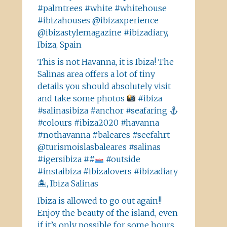
#palmtrees #white #whitehouse
#ibizahouses @ibizaxperience
@ibizastylemagazine #ibizadiary,
Ibiza, Spain
This is not Havanna, it is Ibiza! The
Salinas area offers a lot of tiny
details you should absolutely visit
and take some photos
#ibiza
#salinasibiza #anchor #seafaring
#colours #ibiza2020 #havanna
#nothavanna #baleares #seefahrt
@turismoislasbaleares #salinas
#igersibiza ##
#outside
#instaibiza #ibizalovers #ibizadiary
🏝, Ibiza Salinas
Ibiza is allowed to go out again!!
Enjoy the beauty of the island, even
if it’s only possible for some hours