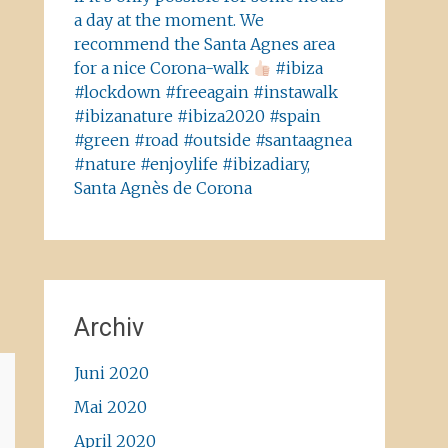
a day at the moment. We
recommend the Santa Agnes area
for a nice Corona-walk
#ibiza
#lockdown #freeagain #instawalk
#ibizanature #ibiza2020 #spain
#green #road #outside #santaagnea
#nature #enjoylife #ibizadiary,
Santa Agnès de Corona
Archiv
Juni 2020
Mai 2020
April 2020