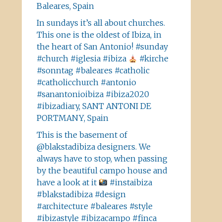
Baleares, Spain
In sundays it’s all about churches.
This one is the oldest of Ibiza, in
the heart of San Antonio! #sunday
#church #iglesia #ibiza
#kirche
#sonntag #baleares #catholic
#catholicchurch #antonio
#sanantonioibiza #ibiza2020
#ibizadiary, SANT ANTONI DE
PORTMANY, Spain
This is the basement of
@blakstadibiza designers. We
always have to stop, when passing
by the beautiful campo house and
have a look at it
#instaibiza
#blakstadibiza #design
#architecture #baleares #style
#ibizastyle #ibizacampo #finca