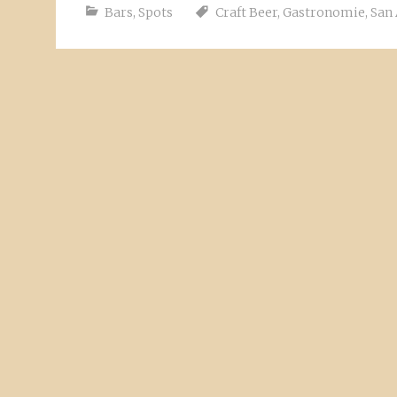
Bars
,
Spots
Craft Beer
,
Gastronomie
,
San