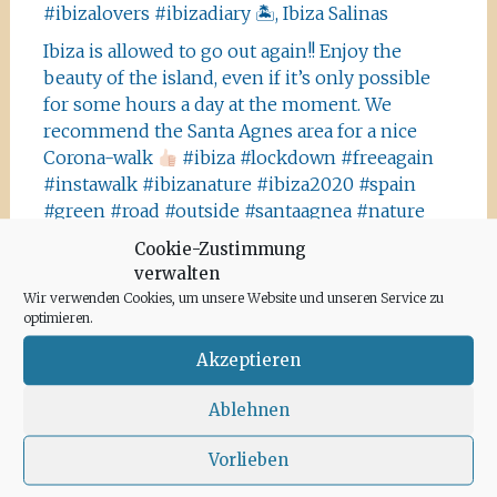
#ibizalovers #ibizadiary 🏝, Ibiza Salinas
Ibiza is allowed to go out again!! Enjoy the
beauty of the island, even if it’s only possible
for some hours a day at the moment. We
recommend the Santa Agnes area for a nice
Corona-walk
#ibiza #lockdown #freeagain
#instawalk #ibizanature #ibiza2020 #spain
#green #road #outside #santaagnea #nature
#enjoylife #ibizadiary, Santa Agnès de Corona
Cookie-Zustimmung
verwalten
Wir verwenden Cookies, um unsere Website und unseren Service zu
optimieren.
Akzeptieren
Archiv
Ablehnen
Juni 2020
Vorlieben
Mai 2020