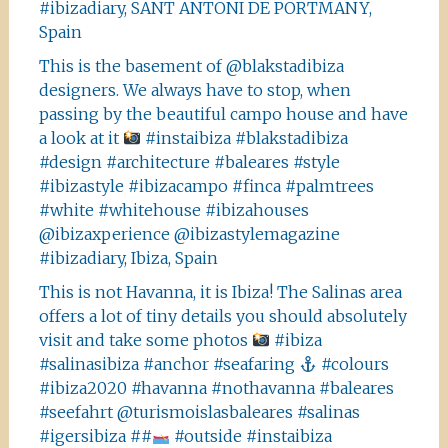
#ibizadiary, SANT ANTONI DE PORTMANY,
Spain
This is the basement of @blakstadibiza
designers. We always have to stop, when
passing by the beautiful campo house and have
a look at it
#instaibiza #blakstadibiza
#design #architecture #baleares #style
#ibizastyle #ibizacampo #finca #palmtrees
#white #whitehouse #ibizahouses
@ibizaxperience @ibizastylemagazine
#ibizadiary, Ibiza, Spain
This is not Havanna, it is Ibiza! The Salinas area
offers a lot of tiny details you should absolutely
visit and take some photos
#ibiza
#salinasibiza #anchor #seafaring
#colours
#ibiza2020 #havanna #nothavanna #baleares
#seefahrt @turismoislasbaleares #salinas
#igersibiza ##
#outside #instaibiza