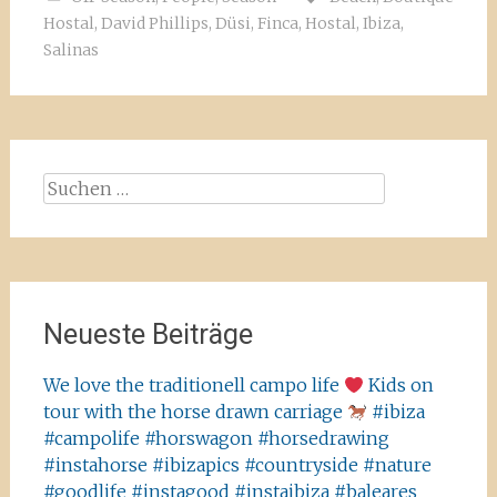
Hostal
,
David Phillips
,
Düsi
,
Finca
,
Hostal
,
Ibiza
,
Salinas
Suchen
nach:
Neueste Beiträge
We love the traditionell campo life
Kids on
tour with the horse drawn carriage
#ibiza
#campolife #horswagon #horsedrawing
#instahorse #ibizapics #countryside #nature
#goodlife #instagood #instaibiza #baleares