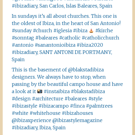
#ibizadiary, San Carlos, Islas Baleares, Spain
In sundays it’s all about churches. This one is
the oldest of Ibiza, in the heart of San Antonio!
#sunday #church #iglesia #ibiza
#kirche
#sonntag #baleares #catholic #catholicchurch
#antonio #sanantonioibiza #ibiza2020
#ibizadiary, SANT ANTONI DE PORTMANY,
Spain
This is the basement of @blakstadibiza
designers. We always have to stop, when
passing by the beautiful campo house and have
a look at it
#instaibiza #blakstadibiza
#design #architecture #baleares #style
#ibizastyle #ibizacampo #finca #palmtrees
#white #whitehouse #ibizahouses
@ibizaxperience @ibizastylemagazine
#ibizadiary, Ibiza, Spain