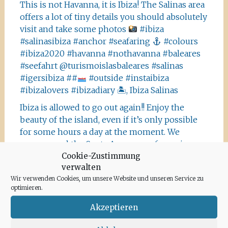
This is not Havanna, it is Ibiza! The Salinas area
offers a lot of tiny details you should absolutely
visit and take some photos
#ibiza
#salinasibiza #anchor #seafaring
#colours
#ibiza2020 #havanna #nothavanna #baleares
#seefahrt @turismoislasbaleares #salinas
#igersibiza ##
#outside #instaibiza
#ibizalovers #ibizadiary 🏝, Ibiza Salinas
Ibiza is allowed to go out again!! Enjoy the
beauty of the island, even if it’s only possible
for some hours a day at the moment. We
recommend the Santa Agnes area for a nice
Cookie-Zustimmung
Corona-walk
#ibiza #lockdown #freeagain
verwalten
#instawalk #ibizanature #ibiza2020 #spain
Wir verwenden Cookies, um unsere Website und unseren Service zu
#green #road #outside #santaagnea #nature
optimieren.
#enjoylife #ibizadiary, Santa Agnès de Corona
Akzeptieren