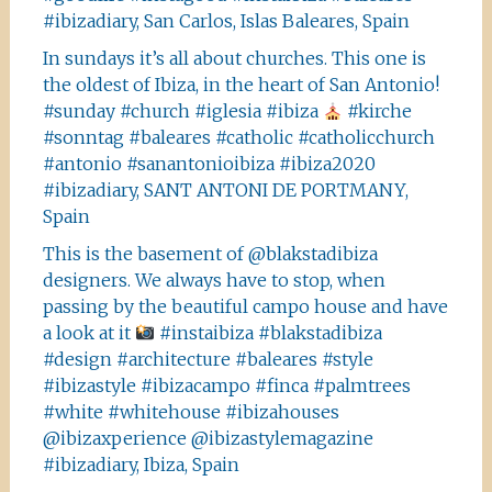
#ibizadiary, San Carlos, Islas Baleares, Spain
In sundays it’s all about churches. This one is
the oldest of Ibiza, in the heart of San Antonio!
#sunday #church #iglesia #ibiza
#kirche
#sonntag #baleares #catholic #catholicchurch
#antonio #sanantonioibiza #ibiza2020
#ibizadiary, SANT ANTONI DE PORTMANY,
Spain
This is the basement of @blakstadibiza
designers. We always have to stop, when
passing by the beautiful campo house and have
a look at it
#instaibiza #blakstadibiza
#design #architecture #baleares #style
#ibizastyle #ibizacampo #finca #palmtrees
#white #whitehouse #ibizahouses
@ibizaxperience @ibizastylemagazine
#ibizadiary, Ibiza, Spain