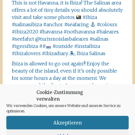
This is not Havanna, it is Ibiza! The Salinas area
offers a lot of tiny details you should absolutely
visit and take some photos
#ibiza
#salinasibiza #anchor #seafaring
#colours
#ibiza2020 #havanna #nothavanna #baleares
#seefahrt @turismoislasbaleares #salinas
#igersibiza ##
#outside #instaibiza
#ibizalovers #ibizadiary 🏝, Ibiza Salinas
Ibiza is allowed to go out again!! Enjoy the
beauty of the island, even if it’s only possible
for some hours a day at the moment. We
recommend the Santa Agnes area for a nice
Cookie-Zustimmung
Corona-walk
#ibiza #lockdown #freeagain
verwalten
#instawalk #ibizanature #ibiza2020 #spain
Wir verwenden Cookies, um unsere Website und unseren Service zu
#green #road #outside #santaagnea #nature
optimieren.
#enjoylife #ibizadiary, Santa Agnès de Corona
Akzeptieren