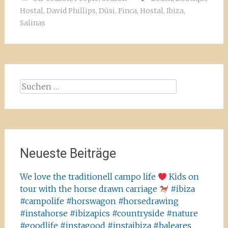
Hostal
,
David Phillips
,
Düsi
,
Finca
,
Hostal
,
Ibiza
,
Salinas
Suchen
nach:
Neueste Beiträge
We love the traditionell campo life
Kids on
tour with the horse drawn carriage
#ibiza
#campolife #horswagon #horsedrawing
#instahorse #ibizapics #countryside #nature
#goodlife #instagood #instaibiza #baleares