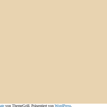
ate
von ThemeGrill. Präsentiert von
WordPress
.