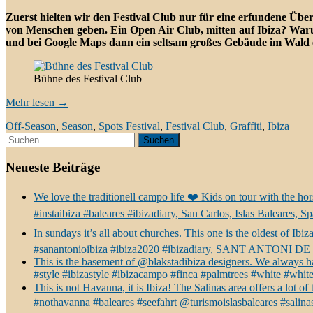
Zuerst hielten wir den Festival Club nur für eine erfundene Über
von Menschen geben. Ein Open Air Club, mitten auf Ibiza? Waru
und bei Google Maps dann ein seltsam großes Gebäude im Wald e
Bühne des Festival Club
Mehr lesen
→
Off-Season
,
Season
,
Spots
Festival
,
Festival Club
,
Graffiti
,
Ibiza
Suchen
nach:
Neueste Beiträge
We love the traditionell campo life ❤️ Kids on tour with the 
#instaibiza #baleares #ibizadiary, San Carlos, Islas Baleares, Sp
In sundays it’s all about churches. This one is the oldest of Ib
#sanantonioibiza #ibiza2020 #ibizadiary, SANT ANTONI 
This is the basement of @blakstadibiza designers. We always ha
#style #ibizastyle #ibizacampo #finca #palmtrees #white #whit
This is not Havanna, it is Ibiza! The Salinas area offers a lot 
#nothavanna #baleares #seefahrt @turismoislasbaleares #salinas 