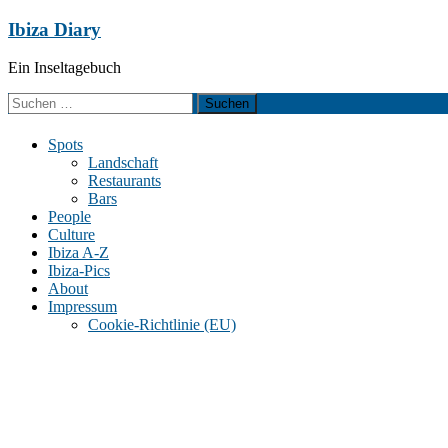
Zum
Ibiza Diary
Inhalt
springen
Ein Inseltagebuch
Suchen
nach:
Spots
Landschaft
Restaurants
Bars
People
Culture
Ibiza A-Z
Ibiza-Pics
About
Impressum
Cookie-Richtlinie (EU)