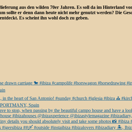
lieferung aus den wilden 70er Jahren. Es soll da im Hinterland vo
m sollte er denn dann heute nicht mehr genutzt werden? Die Gesc
ntdeckt. Es scheint ihn wohl doch zu geben.
horse drawn carriage 🐎 #ibiza #campolife #horswagon #horsedrawing #in
ain
iza, in the heart of San Antonio! #sunday #church #iglesia #ibiza ⛪️ #ki
DE PORTMANY, Spain
ve to stop, when passing by the beautiful campo house and have a look a
ehouse #ibizahouses @ibizaxperience @ibizastylemagazine #ibizadiary,
of tiny details you should absolutely visit and take some photos 📸 #ibi
#igersibiza ##🛶 #outside #instaibiza #ibizalovers #ibizadiary 🏝, Ibiz