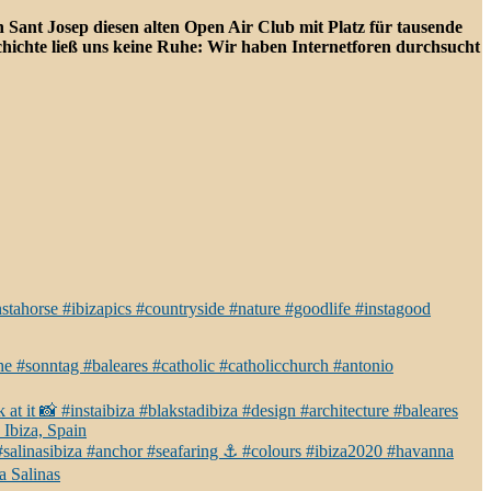
n Sant Josep diesen alten Open Air Club mit Platz für tausende
hichte ließ uns keine Ruhe: Wir haben Internetforen durchsucht
stahorse #ibizapics #countryside #nature #goodlife #instagood
rche #sonntag #baleares #catholic #catholicchurch #antonio
t it 📸 #instaibiza #blakstadibiza #design #architecture #baleares
 Ibiza, Spain
za #salinasibiza #anchor #seafaring ⚓️ #colours #ibiza2020 #havanna
a Salinas