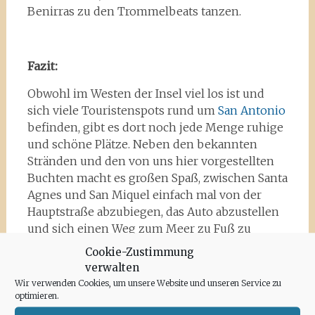
Benirras zu den Trommelbeats tanzen.
Fazit:
Obwohl im Westen der Insel viel los ist und
sich viele Touristenspots rund um
San Antonio
befinden, gibt es dort noch jede Menge ruhige
und schöne Plätze. Neben den bekannten
Stränden und den von uns hier vorgestellten
Buchten macht es großen Spaß, zwischen Santa
Agnes und San Miquel einfach mal von der
Hauptstraße abzubiegen, das Auto abzustellen
und sich einen Weg zum Meer zu Fuß zu
suchen. Eine Buchtentour an der Westküste
Cookie-Zustimmung
lohnt sich also immer und mit Brot, Allioli und
verwalten
Getränken im Gepäck kann man es auch mal
Wir verwenden Cookies, um unsere Website und unseren Service zu
einen Tag ohne Restaurants und Shops
optimieren.
aushalten.