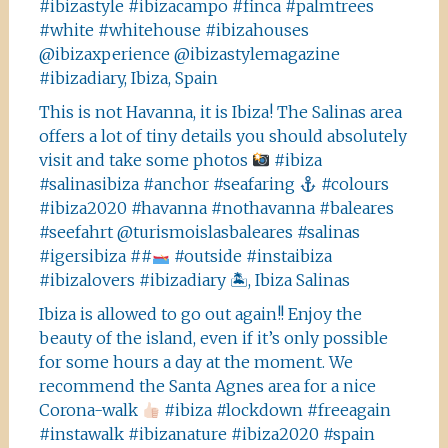
#ibizastyle #ibizacampo #finca #palmtrees
#white #whitehouse #ibizahouses
@ibizaxperience @ibizastylemagazine
#ibizadiary, Ibiza, Spain
This is not Havanna, it is Ibiza! The Salinas area
offers a lot of tiny details you should absolutely
visit and take some photos
#ibiza
#salinasibiza #anchor #seafaring
#colours
#ibiza2020 #havanna #nothavanna #baleares
#seefahrt @turismoislasbaleares #salinas
#igersibiza ##
#outside #instaibiza
#ibizalovers #ibizadiary 🏝, Ibiza Salinas
Ibiza is allowed to go out again!! Enjoy the
beauty of the island, even if it’s only possible
for some hours a day at the moment. We
recommend the Santa Agnes area for a nice
Corona-walk
#ibiza #lockdown #freeagain
#instawalk #ibizanature #ibiza2020 #spain