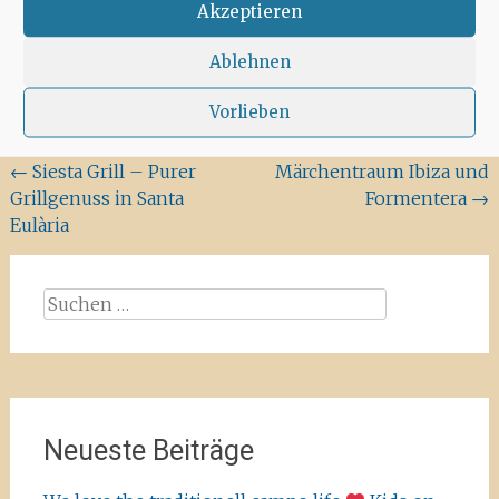
Akzeptieren
Landschaft
,
Spots
Buchten
,
Strand
,
Ablehnen
Strandtag
,
Westküste
Vorlieben
Beitragsnavigation
←
Siesta Grill – Purer
Märchentraum Ibiza und
Grillgenuss in Santa
Formentera
→
Eulària
Suchen
nach:
Neueste Beiträge