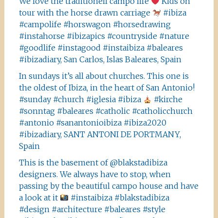
We love the traditionell campo life
Kids on
tour with the horse drawn carriage
#ibiza
#campolife #horswagon #horsedrawing
#instahorse #ibizapics #countryside #nature
#goodlife #instagood #instaibiza #baleares
#ibizadiary, San Carlos, Islas Baleares, Spain
In sundays it’s all about churches. This one is
the oldest of Ibiza, in the heart of San Antonio!
#sunday #church #iglesia #ibiza
#kirche
#sonntag #baleares #catholic #catholicchurch
#antonio #sanantonioibiza #ibiza2020
#ibizadiary, SANT ANTONI DE PORTMANY,
Spain
This is the basement of @blakstadibiza
designers. We always have to stop, when
passing by the beautiful campo house and have
a look at it
#instaibiza #blakstadibiza
#design #architecture #baleares #style