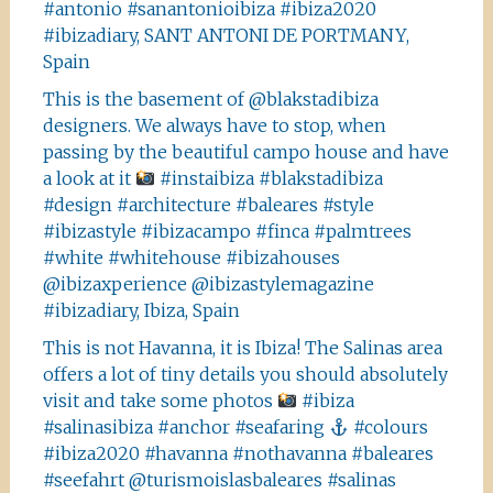
#antonio #sanantonioibiza #ibiza2020
#ibizadiary, SANT ANTONI DE PORTMANY,
Spain
This is the basement of @blakstadibiza
designers. We always have to stop, when
passing by the beautiful campo house and have
a look at it
#instaibiza #blakstadibiza
#design #architecture #baleares #style
#ibizastyle #ibizacampo #finca #palmtrees
#white #whitehouse #ibizahouses
@ibizaxperience @ibizastylemagazine
#ibizadiary, Ibiza, Spain
This is not Havanna, it is Ibiza! The Salinas area
offers a lot of tiny details you should absolutely
visit and take some photos
#ibiza
#salinasibiza #anchor #seafaring
#colours
#ibiza2020 #havanna #nothavanna #baleares
#seefahrt @turismoislasbaleares #salinas