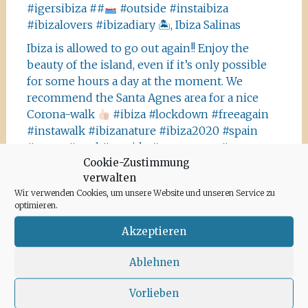
#igersibiza ##
#outside #instaibiza
#ibizalovers #ibizadiary 🏝, Ibiza Salinas
Ibiza is allowed to go out again!! Enjoy the
beauty of the island, even if it’s only possible
for some hours a day at the moment. We
recommend the Santa Agnes area for a nice
Corona-walk
#ibiza #lockdown #freeagain
#instawalk #ibizanature #ibiza2020 #spain
#green #road #outside #santaagnea #nature
Cookie-Zustimmung
#enjoylife #ibizadiary, Santa Agnès de Corona
verwalten
Wir verwenden Cookies, um unsere Website und unseren Service zu
optimieren.
Akzeptieren
Archiv
Ablehnen
Juni 2020
Vorlieben