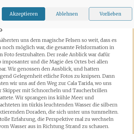
 Comte links von uns liegen und fuhren weiter in
ung Es Vedra.
Akzeptieren
Ablehnen
Vorlieben
ß
näherten uns dem magische Felsen so weit, dass es
 noch möglich war, die gesamte Felsformation in
 Foto festzuhalten. Der reale Anblick war dafür
 imposanter und die Magie des Ortes bei allen
bar. Wir genossen den Ausblick, und hatten
gend Gelegenheit etliche Fotos zu knipsen. Dann
ten wir uns auf den Weg zur Cala Tarida, wo uns
r Skipper mit Schnorcheln und Taucherbrillen
tattete. Wir sprangen ins kühle Meer und
achteten im türkis leuchtenden Wasser die silbern
ektierenden Doraden, die sich unter uns tummelten.
tolle Erfahrung, die Perspektive mal zu wechseln
vom Wasser aus in Richtung Strand zu schauen.