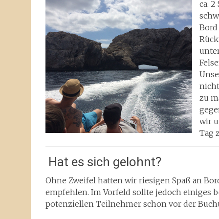
ca. 2
schw
Bord
Rück
unte
Felse
Unse
nich
zu m
gegen
wir 
Tag 
Hat es sich gelohnt?
Ohne Zweifel hatten wir riesigen Spaß an Bor
empfehlen. Im Vorfeld sollte jedoch einiges be
potenziellen Teilnehmer schon vor der Buchu