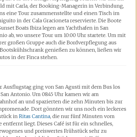
eld mit Carla, der Booking-Managerin in Verbindung,
uns eine Tour zusammenstellte und einen Tisch im
iguito in der Cala Gracioneta reservierte.
Die Boote
Sunset Boats Ibiza legen am Yachthafen in San
nio ab, wo unsere
Tour um 10:00 Uhr startete. Um mit
rer großen Gruppe auch die Bordverpflegung aus
Bootskühlschrank genießen zu können, ließen wir
utos in der Finca stehen.
r Ausflugstag ging von San Agusti mit dem Bus los
 San Antonio.
Um 08:45 Uhr kamen wir am
ahnhof an und spazierten die zehn Minuten bis zur
npromenade.
Dort gönnten wir uns noch ein leckeres
stück in
Ritas Cantina
, die nur fünf Minuten vom
e entfernt liegt. Dieses Café ist für ein schnelles,
ewogenes und preiswertes Frühstück sehr zu