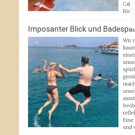
Cala
Richt
Imposanter Blick und Badespa
Wir 
kaum
einem
umso
spür
genü
mach
unse
auss
beob
refl
Eine 
und 