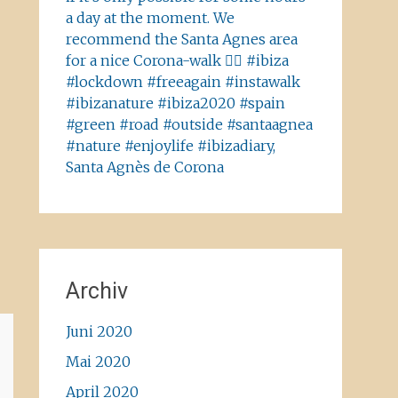
a day at the moment. We
recommend the Santa Agnes area
for a nice Corona-walk 👍🏻 #ibiza
#lockdown #freeagain #instawalk
#ibizanature #ibiza2020 #spain
#green #road #outside #santaagnea
#nature #enjoylife #ibizadiary,
Santa Agnès de Corona
Archiv
Juni 2020
Mai 2020
April 2020