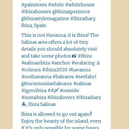
#palmtrees #white #whitehouse
#ibizahouses @ibizaxperience
@ibizastylemagazine #ibizadiary,
Ibiza, Spain
This is not Havanna, it is Ibiza! The
Salinas area offers a lot of tiny
details you should absolutely visit
and take some photos 📸 #ibiza
#salinasibiza #anchor #seafaring ⚓️
#colours #ibiza2020 #havanna
#nothavanna #baleares #seefahrt
@turismoislasbaleares #salinas
#igersibiza ##🛶 #outside
#instaibiza #ibizalovers #ibizadiary
🏝, Ibiza Salinas
Ibiza is allowed to go out again!!
Enjoy the beauty of the island, even
if it’s only possible for some hours