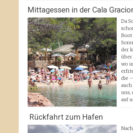
Mittagessen in der Cala Gracio
Da S
scho
Boot 
Sonn
der 
über
wo un
erfri
die 
auch 
uns, 
auf 
Rückfahrt zum Hafen
Nach