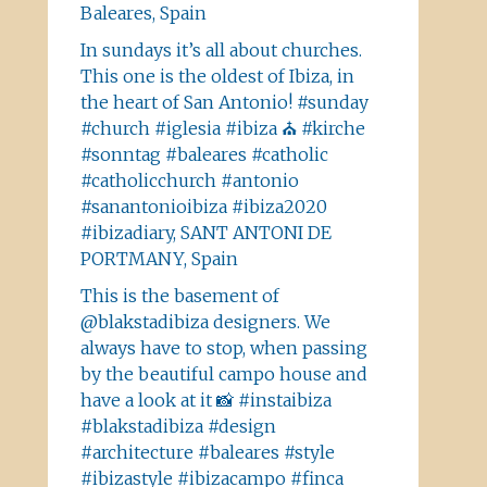
Baleares, Spain
In sundays it’s all about churches.
This one is the oldest of Ibiza, in
the heart of San Antonio! #sunday
#church #iglesia #ibiza ⛪️ #kirche
#sonntag #baleares #catholic
#catholicchurch #antonio
#sanantonioibiza #ibiza2020
#ibizadiary, SANT ANTONI DE
PORTMANY, Spain
This is the basement of
@blakstadibiza designers. We
always have to stop, when passing
by the beautiful campo house and
have a look at it 📸 #instaibiza
#blakstadibiza #design
#architecture #baleares #style
#ibizastyle #ibizacampo #finca