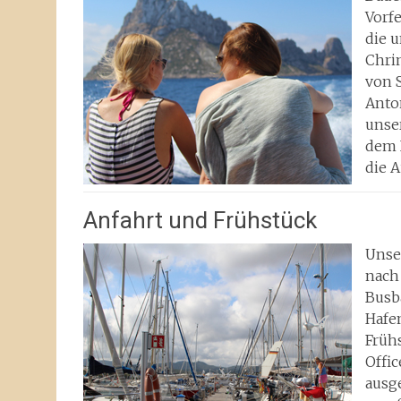
Vorf
die 
Chrin
von 
Anto
unse
dem 
die A
Anfahrt und Frühstück
Unse
nach
Busb
Hafe
Früh
Offic
ausg