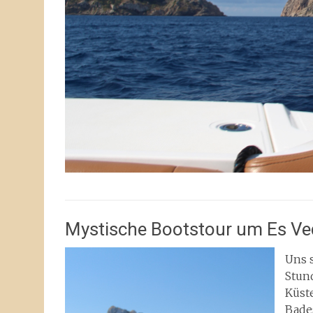
Mystische Bootstour um Es Ve
Uns s
Stun
Küst
Bade