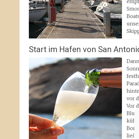
empf
Smoo
Boat
unse
Skipp
Start im Hafen von San Antoni
Dann
Sonn
festh
Para
hint
vor d
Vor 
Blub
kühl
Bordv
ließe