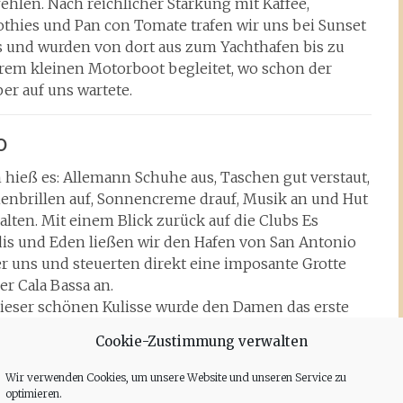
ehlen.
Nach reichlicher Stärkung mit Kaffee,
thies und Pan con Tomate trafen wir uns bei Sunset
s und wurden von dort aus zum Yachthafen bis zu
rem kleinen Motorboot begleitet, wo schon der
er auf uns wartete.
o
 hieß es: Allemann Schuhe aus, Taschen gut verstaut,
enbrillen auf, Sonnencreme drauf, Musik an und Hut
alten. Mit einem Blick zurück auf die Clubs Es
dis und Eden ließen wir den Hafen von San Antonio
er uns und steuerten direkt eine imposante Grotte
er Cala Bassa an.
dieser schönen Kulisse wurde den Damen das erste
berwasser kredenzt. Die Herren gönnten sich ein
Cookie-Zustimmung verwalten
es Bier aus dem ausreichend vorhandenen
orrat. Voller Euphorie setzten wir die Tour fort. Wir
Wir verwenden Cookies, um unsere Website und unseren Service zu
n die Haseninsel „Illa Sa Conillera“ rechts und die
optimieren.