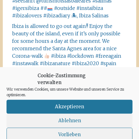
#seefahrt @turismoislasbaleares #salinas
#igersibiza ##
#outside #instaibiza
#ibizalovers #ibizadiary 🏝, Ibiza Salinas
Ibiza is allowed to go out again!! Enjoy the
beauty of the island, even if it’s only possible
for some hours a day at the moment. We
recommend the Santa Agnes area for a nice
Corona-walk
#ibiza #lockdown #freeagain
#instawalk #ibizanature #ibiza2020 #spain
#green #road #outside #santaagnea #nature
Cookie-Zustimmung
#enjoylife #ibizadiary, Santa Agnès de Corona
verwalten
Wir verwenden Cookies, um unsere Website und unseren Service zu
optimieren.
Akzeptieren
Archiv
Ablehnen
Vorlieben
Juni 2020