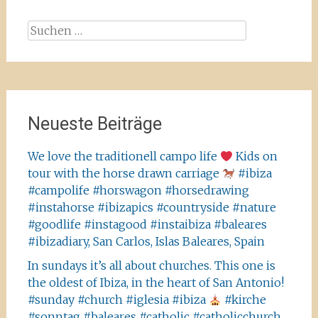
Suchen
nach:
Neueste Beiträge
We love the traditionell campo life
Kids on
tour with the horse drawn carriage
#ibiza
#campolife #horswagon #horsedrawing
#instahorse #ibizapics #countryside #nature
#goodlife #instagood #instaibiza #baleares
#ibizadiary, San Carlos, Islas Baleares, Spain
In sundays it’s all about churches. This one is
the oldest of Ibiza, in the heart of San Antonio!
#sunday #church #iglesia #ibiza
#kirche
#sonntag #baleares #catholic #catholicchurch