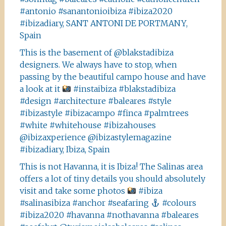
#antonio #sanantonioibiza #ibiza2020
#ibizadiary, SANT ANTONI DE PORTMANY,
Spain
This is the basement of @blakstadibiza
designers. We always have to stop, when
passing by the beautiful campo house and have
a look at it
#instaibiza #blakstadibiza
#design #architecture #baleares #style
#ibizastyle #ibizacampo #finca #palmtrees
#white #whitehouse #ibizahouses
@ibizaxperience @ibizastylemagazine
#ibizadiary, Ibiza, Spain
This is not Havanna, it is Ibiza! The Salinas area
offers a lot of tiny details you should absolutely
visit and take some photos
#ibiza
#salinasibiza #anchor #seafaring
#colours
#ibiza2020 #havanna #nothavanna #baleares