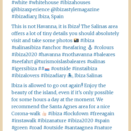
#white #whitehouse #ibizahouses
@ibizaxperience @ibizastylemagazine
#ibizadiary, Ibiza, Spain
This is not Havanna, it is Ibiza! The Salinas area
offers a lot of tiny details you should absolutely
visit and take some photos
#ibiza
#salinasibiza #anchor #seafaring
#colours
#ibiza2020 #havanna #nothavanna #baleares
#seefahrt @turismoislasbaleares #salinas
#igersibiza ##
#outside #instaibiza
#ibizalovers #ibizadiary 🏝, Ibiza Salinas
Ibiza is allowed to go out again!! Enjoy the
beauty of the island, even if it’s only possible
for some hours a day at the moment. We
recommend the Santa Agnes area for a nice
Corona-walk
#ibiza #lockdown #freeagain
#instawalk #ibizanature #ibiza2020 #spain
#green #road #outside #santaagnea #nature