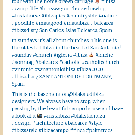
tour with the horse drawn carriage
#ibiza
#campolife #horswagon #horsedrawing
#instahorse #ibizapics #countryside #nature
#goodlife #instagood #instaibiza #baleares
#ibizadiary, San Carlos, Islas Baleares, Spain
In sundays it’s all about churches. This one is
the oldest of Ibiza, in the heart of San Antonio!
#sunday #church #iglesia #ibiza
#kirche
#sonntag #baleares #catholic #catholicchurch
#antonio #sanantonioibiza #ibiza2020
#ibizadiary, SANT ANTONI DE PORTMANY,
Spain
This is the basement of @blakstadibiza
designers. We always have to stop, when
passing by the beautiful campo house and have
a look at it
#instaibiza #blakstadibiza
#design #architecture #baleares #style
#ibizastyle #ibizacampo #finca #palmtrees