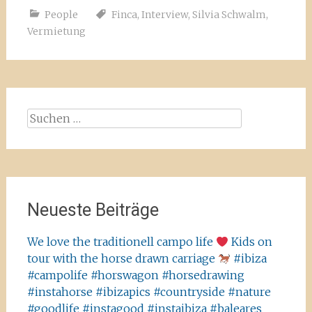
People
Finca
,
Interview
,
Silvia Schwalm
,
Vermietung
Suchen
nach:
Neueste Beiträge
We love the traditionell campo life
Kids on
tour with the horse drawn carriage
#ibiza
#campolife #horswagon #horsedrawing
#instahorse #ibizapics #countryside #nature
#goodlife #instagood #instaibiza #baleares