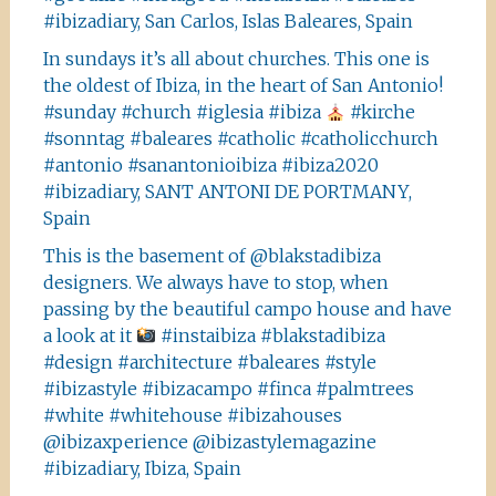
#ibizadiary, San Carlos, Islas Baleares, Spain
In sundays it’s all about churches. This one is
the oldest of Ibiza, in the heart of San Antonio!
#sunday #church #iglesia #ibiza
#kirche
#sonntag #baleares #catholic #catholicchurch
#antonio #sanantonioibiza #ibiza2020
#ibizadiary, SANT ANTONI DE PORTMANY,
Spain
This is the basement of @blakstadibiza
designers. We always have to stop, when
passing by the beautiful campo house and have
a look at it
#instaibiza #blakstadibiza
#design #architecture #baleares #style
#ibizastyle #ibizacampo #finca #palmtrees
#white #whitehouse #ibizahouses
@ibizaxperience @ibizastylemagazine
#ibizadiary, Ibiza, Spain