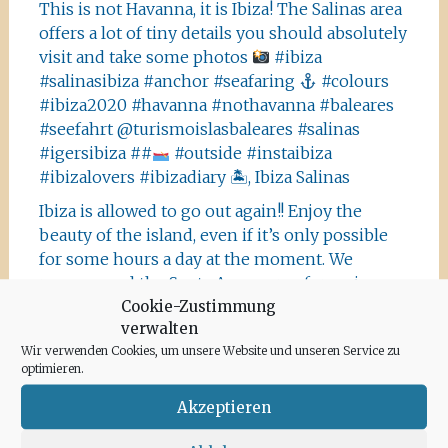
This is not Havanna, it is Ibiza! The Salinas area
offers a lot of tiny details you should absolutely
visit and take some photos
#ibiza
#salinasibiza #anchor #seafaring
#colours
#ibiza2020 #havanna #nothavanna #baleares
#seefahrt @turismoislasbaleares #salinas
#igersibiza ##
#outside #instaibiza
#ibizalovers #ibizadiary 🏝, Ibiza Salinas
Ibiza is allowed to go out again!! Enjoy the
beauty of the island, even if it’s only possible
for some hours a day at the moment. We
recommend the Santa Agnes area for a nice
Cookie-Zustimmung
Corona-walk
#ibiza #lockdown #freeagain
verwalten
#instawalk #ibizanature #ibiza2020 #spain
Wir verwenden Cookies, um unsere Website und unseren Service zu
#green #road #outside #santaagnea #nature
optimieren.
#enjoylife #ibizadiary, Santa Agnès de Corona
Akzeptieren