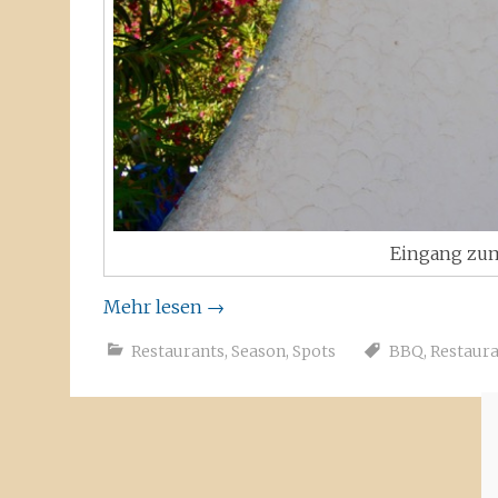
Eingang zum 
Mehr lesen
→
Restaurants
,
Season
,
Spots
BBQ
,
Restaur