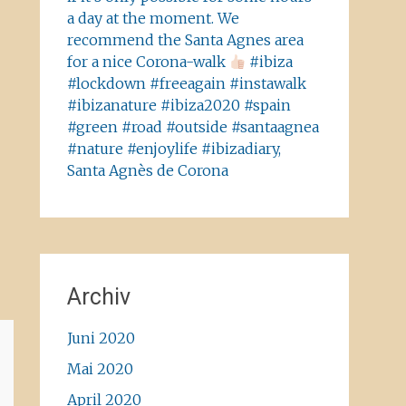
a day at the moment. We
recommend the Santa Agnes area
for a nice Corona-walk
#ibiza
#lockdown #freeagain #instawalk
#ibizanature #ibiza2020 #spain
#green #road #outside #santaagnea
#nature #enjoylife #ibizadiary,
Santa Agnès de Corona
Archiv
Juni 2020
Mai 2020
April 2020