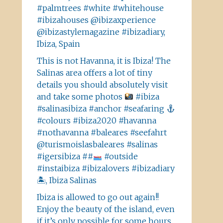
#palmtrees #white #whitehouse
#ibizahouses @ibizaxperience
@ibizastylemagazine #ibizadiary,
Ibiza, Spain
This is not Havanna, it is Ibiza! The
Salinas area offers a lot of tiny
details you should absolutely visit
and take some photos
#ibiza
#salinasibiza #anchor #seafaring
#colours #ibiza2020 #havanna
#nothavanna #baleares #seefahrt
@turismoislasbaleares #salinas
#igersibiza ##
#outside
#instaibiza #ibizalovers #ibizadiary
🏝, Ibiza Salinas
Ibiza is allowed to go out again!!
Enjoy the beauty of the island, even
if it’s only possible for some hours