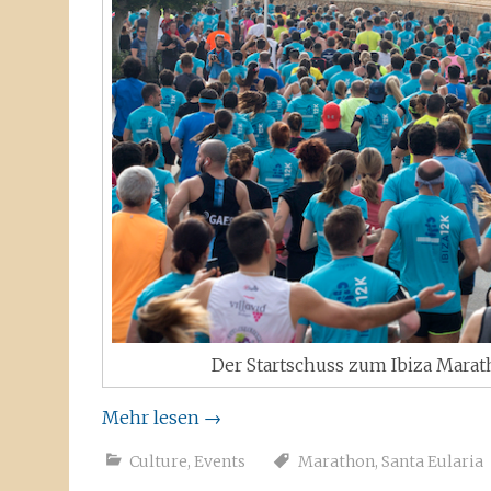
Der Startschuss zum Ibiza Marat
Mehr lesen
→
Culture
,
Events
Marathon
,
Santa Eularia