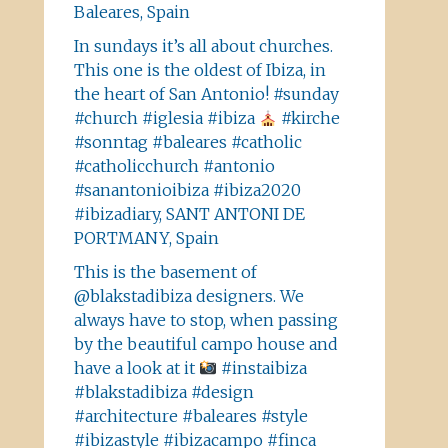
Baleares, Spain
In sundays it’s all about churches.
This one is the oldest of Ibiza, in
the heart of San Antonio! #sunday
#church #iglesia #ibiza
#kirche
#sonntag #baleares #catholic
#catholicchurch #antonio
#sanantonioibiza #ibiza2020
#ibizadiary, SANT ANTONI DE
PORTMANY, Spain
This is the basement of
@blakstadibiza designers. We
always have to stop, when passing
by the beautiful campo house and
have a look at it
#instaibiza
#blakstadibiza #design
#architecture #baleares #style
#ibizastyle #ibizacampo #finca