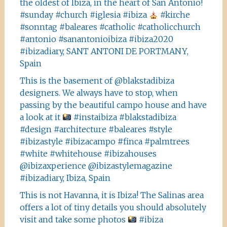
the oldest of Ibiza, in the heart of San Antonio!
#sunday #church #iglesia #ibiza
#kirche
#sonntag #baleares #catholic #catholicchurch
#antonio #sanantonioibiza #ibiza2020
#ibizadiary, SANT ANTONI DE PORTMANY,
Spain
This is the basement of @blakstadibiza
designers. We always have to stop, when
passing by the beautiful campo house and have
a look at it
#instaibiza #blakstadibiza
#design #architecture #baleares #style
#ibizastyle #ibizacampo #finca #palmtrees
#white #whitehouse #ibizahouses
@ibizaxperience @ibizastylemagazine
#ibizadiary, Ibiza, Spain
This is not Havanna, it is Ibiza! The Salinas area
offers a lot of tiny details you should absolutely
visit and take some photos
#ibiza