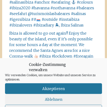
#salinasibiza #anchor #seafaring
#colours
#ibiza2020 #havanna #nothavanna #baleares
#seefahrt @turismoislasbaleares #salinas
#igersibiza ##
#outside #instaibiza
#ibizalovers #ibizadiary 🏝, Ibiza Salinas
Ibiza is allowed to go out again!! Enjoy the
beauty of the island, even if it’s only possible
for some hours a day at the moment. We
recommend the Santa Agnes area for a nice
Corona-walk
#ibiza #lockdown #freeagain
#instawalk #ibizanature #ibiza2020 #spain
Cookie-Zustimmung
#green #road #outside #santaagnea #nature
verwalten
#enjoylife #ibizadiary, Santa Agnès de Corona
Wir verwenden Cookies, um unsere Website und unseren Service zu
optimieren.
Akzeptieren
Ablehnen
Archiv