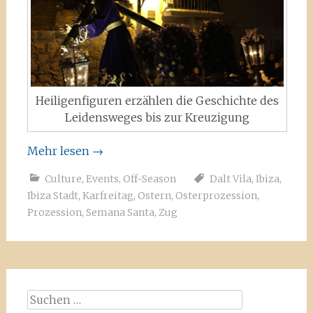
Heiligenfiguren erzählen die Geschichte des
Leidensweges bis zur Kreuzigung
Mehr lesen
→
Culture
,
Events
,
Off-Season
Dalt Vila
,
Ibiza
,
Ibiza Stadt
,
Karfreitag
,
Ostern
,
Osterprozession
,
Prozession
,
Semana Santa
,
Zug
Suchen