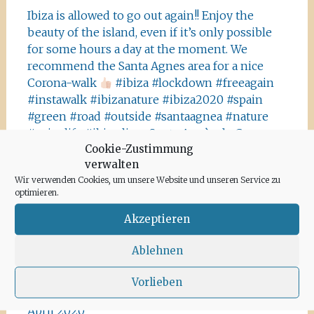
Ibiza is allowed to go out again!! Enjoy the
beauty of the island, even if it’s only possible
for some hours a day at the moment. We
recommend the Santa Agnes area for a nice
Corona-walk
#ibiza #lockdown #freeagain
#instawalk #ibizanature #ibiza2020 #spain
#green #road #outside #santaagnea #nature
#enjoylife #ibizadiary, Santa Agnès de Corona
Cookie-Zustimmung
verwalten
Wir verwenden Cookies, um unsere Website und unseren Service zu
optimieren.
Akzeptieren
Archiv
Ablehnen
Juni 2020
Vorlieben
Mai 2020
April 2020