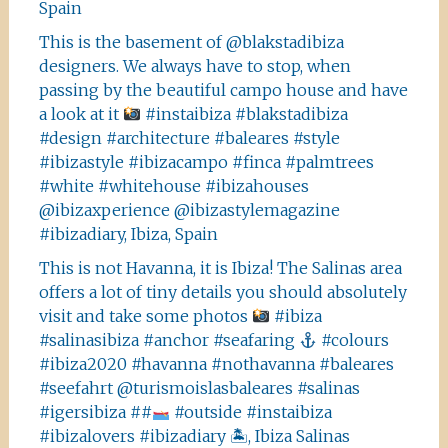
Spain
This is the basement of @blakstadibiza
designers. We always have to stop, when
passing by the beautiful campo house and have
a look at it
#instaibiza #blakstadibiza
#design #architecture #baleares #style
#ibizastyle #ibizacampo #finca #palmtrees
#white #whitehouse #ibizahouses
@ibizaxperience @ibizastylemagazine
#ibizadiary, Ibiza, Spain
This is not Havanna, it is Ibiza! The Salinas area
offers a lot of tiny details you should absolutely
visit and take some photos
#ibiza
#salinasibiza #anchor #seafaring
#colours
#ibiza2020 #havanna #nothavanna #baleares
#seefahrt @turismoislasbaleares #salinas
#igersibiza ##
#outside #instaibiza
#ibizalovers #ibizadiary 🏝, Ibiza Salinas