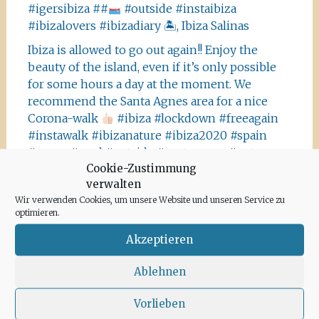
#igersibiza ##
#outside #instaibiza
#ibizalovers #ibizadiary 🏝, Ibiza Salinas
Ibiza is allowed to go out again!! Enjoy the
beauty of the island, even if it’s only possible
for some hours a day at the moment. We
recommend the Santa Agnes area for a nice
Corona-walk
#ibiza #lockdown #freeagain
#instawalk #ibizanature #ibiza2020 #spain
#green #road #outside #santaagnea #nature
Cookie-Zustimmung
#enjoylife #ibizadiary, Santa Agnès de Corona
verwalten
Wir verwenden Cookies, um unsere Website und unseren Service zu
optimieren.
Akzeptieren
Archiv
Ablehnen
Juni 2020
Vorlieben