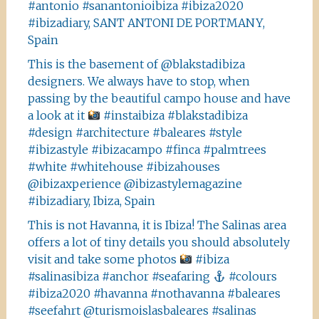
#antonio #sanantonioibiza #ibiza2020
#ibizadiary, SANT ANTONI DE PORTMANY,
Spain
This is the basement of @blakstadibiza
designers. We always have to stop, when
passing by the beautiful campo house and have
a look at it
#instaibiza #blakstadibiza
#design #architecture #baleares #style
#ibizastyle #ibizacampo #finca #palmtrees
#white #whitehouse #ibizahouses
@ibizaxperience @ibizastylemagazine
#ibizadiary, Ibiza, Spain
This is not Havanna, it is Ibiza! The Salinas area
offers a lot of tiny details you should absolutely
visit and take some photos
#ibiza
#salinasibiza #anchor #seafaring
#colours
#ibiza2020 #havanna #nothavanna #baleares
#seefahrt @turismoislasbaleares #salinas