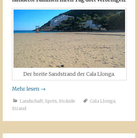
Der breite Sandstrand der Cala Llonga.
Mehr lesen
→
Landschaft
,
Spots
,
Strände
Cala Llonga
,
Strand