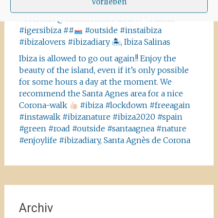
Vorlieben
#ibiza2020 #havanna #nothavanna #baleares
#seefahrt @turismoislasbaleares #salinas
#igersibiza ##
#outside #instaibiza
#ibizalovers #ibizadiary 🏝, Ibiza Salinas
Ibiza is allowed to go out again!! Enjoy the
beauty of the island, even if it’s only possible
for some hours a day at the moment. We
recommend the Santa Agnes area for a nice
Corona-walk
#ibiza #lockdown #freeagain
#instawalk #ibizanature #ibiza2020 #spain
#green #road #outside #santaagnea #nature
#enjoylife #ibizadiary, Santa Agnès de Corona
Archiv