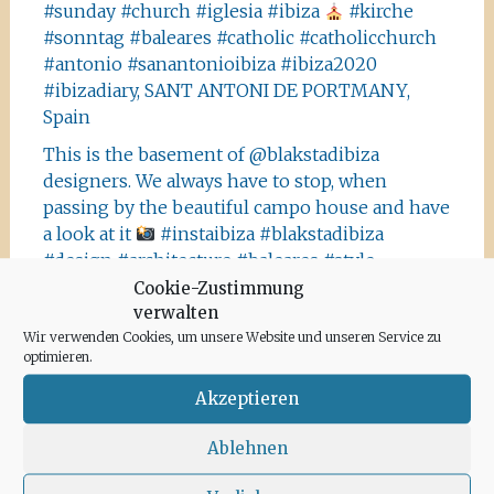
#sunday #church #iglesia #ibiza
#kirche
#sonntag #baleares #catholic #catholicchurch
#antonio #sanantonioibiza #ibiza2020
#ibizadiary, SANT ANTONI DE PORTMANY,
Spain
This is the basement of @blakstadibiza
designers. We always have to stop, when
passing by the beautiful campo house and have
a look at it
#instaibiza #blakstadibiza
#design #architecture #baleares #style
#ibizastyle #ibizacampo #finca #palmtrees
Cookie-Zustimmung
verwalten
#white #whitehouse #ibizahouses
Wir verwenden Cookies, um unsere Website und unseren Service zu
@ibizaxperience @ibizastylemagazine
optimieren.
#ibizadiary, Ibiza, Spain
Akzeptieren
This is not Havanna, it is Ibiza! The Salinas area
offers a lot of tiny details you should absolutely
Ablehnen
visit and take some photos
#ibiza
#salinasibiza #anchor #seafaring
#colours