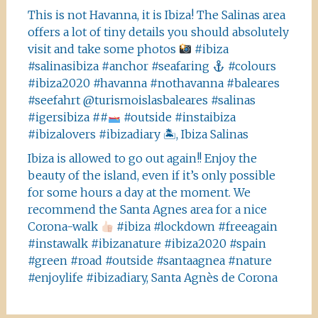
This is not Havanna, it is Ibiza! The Salinas area
offers a lot of tiny details you should absolutely
visit and take some photos
#ibiza
#salinasibiza #anchor #seafaring
#colours
#ibiza2020 #havanna #nothavanna #baleares
#seefahrt @turismoislasbaleares #salinas
#igersibiza ##
#outside #instaibiza
#ibizalovers #ibizadiary 🏝, Ibiza Salinas
Ibiza is allowed to go out again!! Enjoy the
beauty of the island, even if it’s only possible
for some hours a day at the moment. We
recommend the Santa Agnes area for a nice
Corona-walk
#ibiza #lockdown #freeagain
#instawalk #ibizanature #ibiza2020 #spain
#green #road #outside #santaagnea #nature
#enjoylife #ibizadiary, Santa Agnès de Corona