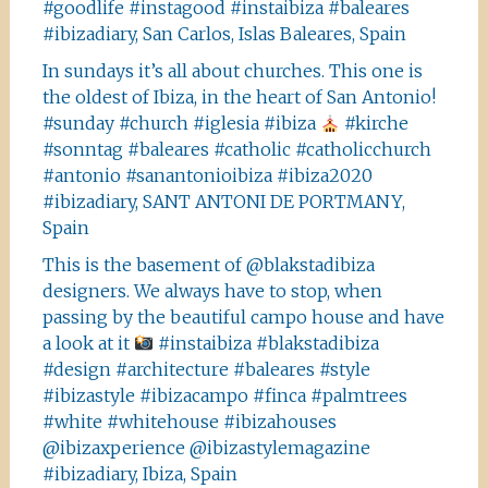
#goodlife #instagood #instaibiza #baleares
#ibizadiary, San Carlos, Islas Baleares, Spain
In sundays it’s all about churches. This one is
the oldest of Ibiza, in the heart of San Antonio!
#sunday #church #iglesia #ibiza
#kirche
#sonntag #baleares #catholic #catholicchurch
#antonio #sanantonioibiza #ibiza2020
#ibizadiary, SANT ANTONI DE PORTMANY,
Spain
This is the basement of @blakstadibiza
designers. We always have to stop, when
passing by the beautiful campo house and have
a look at it
#instaibiza #blakstadibiza
#design #architecture #baleares #style
#ibizastyle #ibizacampo #finca #palmtrees
#white #whitehouse #ibizahouses
@ibizaxperience @ibizastylemagazine
#ibizadiary, Ibiza, Spain