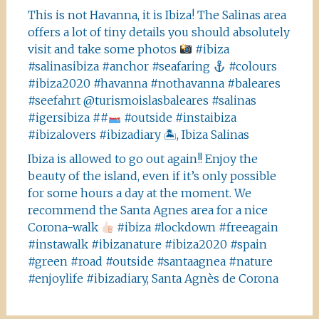
This is not Havanna, it is Ibiza! The Salinas area
offers a lot of tiny details you should absolutely
visit and take some photos
#ibiza
#salinasibiza #anchor #seafaring
#colours
#ibiza2020 #havanna #nothavanna #baleares
#seefahrt @turismoislasbaleares #salinas
#igersibiza ##
#outside #instaibiza
#ibizalovers #ibizadiary 🏝, Ibiza Salinas
Ibiza is allowed to go out again!! Enjoy the
beauty of the island, even if it’s only possible
for some hours a day at the moment. We
recommend the Santa Agnes area for a nice
Corona-walk
#ibiza #lockdown #freeagain
#instawalk #ibizanature #ibiza2020 #spain
#green #road #outside #santaagnea #nature
#enjoylife #ibizadiary, Santa Agnès de Corona