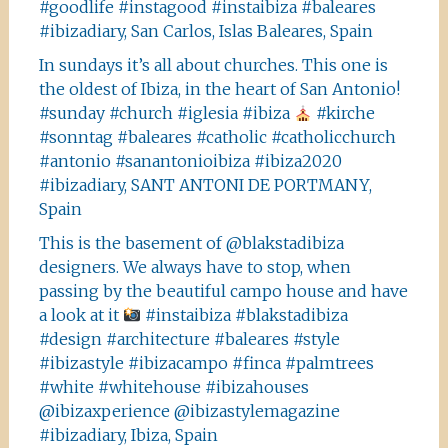
#goodlife #instagood #instaibiza #baleares
#ibizadiary, San Carlos, Islas Baleares, Spain
In sundays it’s all about churches. This one is
the oldest of Ibiza, in the heart of San Antonio!
#sunday #church #iglesia #ibiza
#kirche
#sonntag #baleares #catholic #catholicchurch
#antonio #sanantonioibiza #ibiza2020
#ibizadiary, SANT ANTONI DE PORTMANY,
Spain
This is the basement of @blakstadibiza
designers. We always have to stop, when
passing by the beautiful campo house and have
a look at it
#instaibiza #blakstadibiza
#design #architecture #baleares #style
#ibizastyle #ibizacampo #finca #palmtrees
#white #whitehouse #ibizahouses
@ibizaxperience @ibizastylemagazine
#ibizadiary, Ibiza, Spain