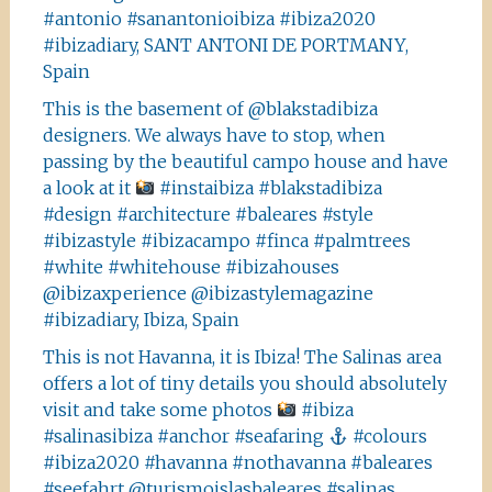
#antonio #sanantonioibiza #ibiza2020
#ibizadiary, SANT ANTONI DE PORTMANY,
Spain
This is the basement of @blakstadibiza
designers. We always have to stop, when
passing by the beautiful campo house and have
a look at it
#instaibiza #blakstadibiza
#design #architecture #baleares #style
#ibizastyle #ibizacampo #finca #palmtrees
#white #whitehouse #ibizahouses
@ibizaxperience @ibizastylemagazine
#ibizadiary, Ibiza, Spain
This is not Havanna, it is Ibiza! The Salinas area
offers a lot of tiny details you should absolutely
visit and take some photos
#ibiza
#salinasibiza #anchor #seafaring
#colours
#ibiza2020 #havanna #nothavanna #baleares
#seefahrt @turismoislasbaleares #salinas