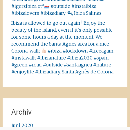
#igersibiza ##
#outside #instaibiza
#ibizalovers #ibizadiary 🏝, Ibiza Salinas
Ibiza is allowed to go out again!! Enjoy the
beauty of the island, even if it’s only possible
for some hours a day at the moment. We
recommend the Santa Agnes area for a nice
Corona-walk
#ibiza #lockdown #freeagain
#instawalk #ibizanature #ibiza2020 #spain
#green #road #outside #santaagnea #nature
#enjoylife #ibizadiary, Santa Agnès de Corona
Archiv
Juni 2020