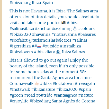
#ibizadiary, Ibiza, Spain
This is not Havanna, it is Ibiza! The Salinas area
offers a lot of tiny details you should absolutely
visit and take some photos
#ibiza
#salinasibiza #anchor #seafaring
#colours
#ibiza2020 #havanna #nothavanna #baleares
#seefahrt @turismoislasbaleares #salinas
#igersibiza ##
#outside #instaibiza
#ibizalovers #ibizadiary 🏝, Ibiza Salinas
Ibiza is allowed to go out again!! Enjoy the
beauty of the island, even if it’s only possible
for some hours a day at the moment. We
recommend the Santa Agnes area for a nice
Corona-walk
#ibiza #lockdown #freeagain
#instawalk #ibizanature #ibiza2020 #spain
#green #road #outside #santaagnea #nature
#enjoylife #ibizadiary, Santa Agnès de Corona