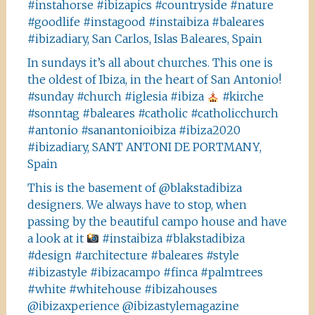
#instahorse #ibizapics #countryside #nature
#goodlife #instagood #instaibiza #baleares
#ibizadiary, San Carlos, Islas Baleares, Spain
In sundays it’s all about churches. This one is
the oldest of Ibiza, in the heart of San Antonio!
#sunday #church #iglesia #ibiza
#kirche
#sonntag #baleares #catholic #catholicchurch
#antonio #sanantonioibiza #ibiza2020
#ibizadiary, SANT ANTONI DE PORTMANY,
Spain
This is the basement of @blakstadibiza
designers. We always have to stop, when
passing by the beautiful campo house and have
a look at it
#instaibiza #blakstadibiza
#design #architecture #baleares #style
#ibizastyle #ibizacampo #finca #palmtrees
#white #whitehouse #ibizahouses
@ibizaxperience @ibizastylemagazine