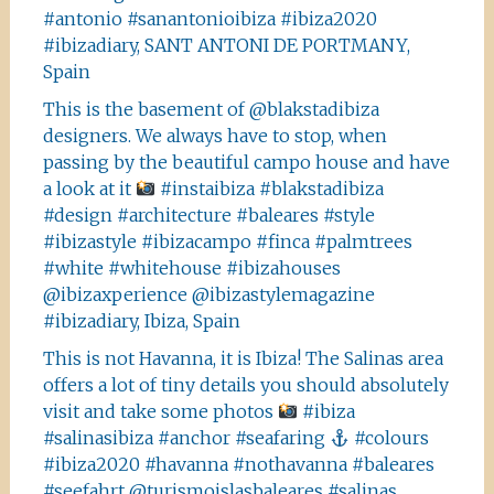
#antonio #sanantonioibiza #ibiza2020
#ibizadiary, SANT ANTONI DE PORTMANY,
Spain
This is the basement of @blakstadibiza
designers. We always have to stop, when
passing by the beautiful campo house and have
a look at it
#instaibiza #blakstadibiza
#design #architecture #baleares #style
#ibizastyle #ibizacampo #finca #palmtrees
#white #whitehouse #ibizahouses
@ibizaxperience @ibizastylemagazine
#ibizadiary, Ibiza, Spain
This is not Havanna, it is Ibiza! The Salinas area
offers a lot of tiny details you should absolutely
visit and take some photos
#ibiza
#salinasibiza #anchor #seafaring
#colours
#ibiza2020 #havanna #nothavanna #baleares
#seefahrt @turismoislasbaleares #salinas