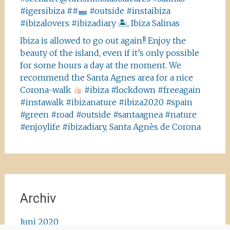
#igersibiza ##
#outside #instaibiza
#ibizalovers #ibizadiary 🏝, Ibiza Salinas
Ibiza is allowed to go out again!! Enjoy the
beauty of the island, even if it’s only possible
for some hours a day at the moment. We
recommend the Santa Agnes area for a nice
Corona-walk
#ibiza #lockdown #freeagain
#instawalk #ibizanature #ibiza2020 #spain
#green #road #outside #santaagnea #nature
#enjoylife #ibizadiary, Santa Agnès de Corona
Archiv
Juni 2020