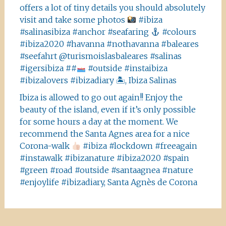
offers a lot of tiny details you should absolutely
visit and take some photos
#ibiza
#salinasibiza #anchor #seafaring
#colours
#ibiza2020 #havanna #nothavanna #baleares
#seefahrt @turismoislasbaleares #salinas
#igersibiza ##
#outside #instaibiza
#ibizalovers #ibizadiary 🏝, Ibiza Salinas
Ibiza is allowed to go out again!! Enjoy the
beauty of the island, even if it’s only possible
for some hours a day at the moment. We
recommend the Santa Agnes area for a nice
Corona-walk
#ibiza #lockdown #freeagain
#instawalk #ibizanature #ibiza2020 #spain
#green #road #outside #santaagnea #nature
#enjoylife #ibizadiary, Santa Agnès de Corona