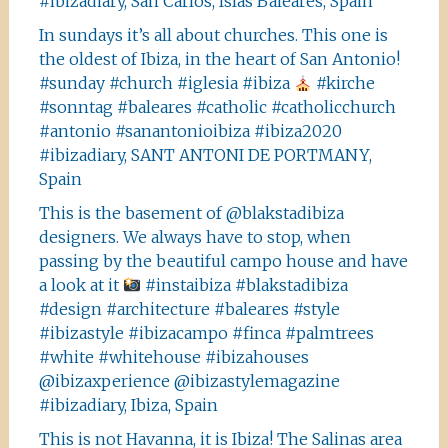
#ibizadiary, San Carlos, Islas Baleares, Spain
In sundays it’s all about churches. This one is
the oldest of Ibiza, in the heart of San Antonio!
#sunday #church #iglesia #ibiza
#kirche
#sonntag #baleares #catholic #catholicchurch
#antonio #sanantonioibiza #ibiza2020
#ibizadiary, SANT ANTONI DE PORTMANY,
Spain
This is the basement of @blakstadibiza
designers. We always have to stop, when
passing by the beautiful campo house and have
a look at it
#instaibiza #blakstadibiza
#design #architecture #baleares #style
#ibizastyle #ibizacampo #finca #palmtrees
#white #whitehouse #ibizahouses
@ibizaxperience @ibizastylemagazine
#ibizadiary, Ibiza, Spain
This is not Havanna, it is Ibiza! The Salinas area