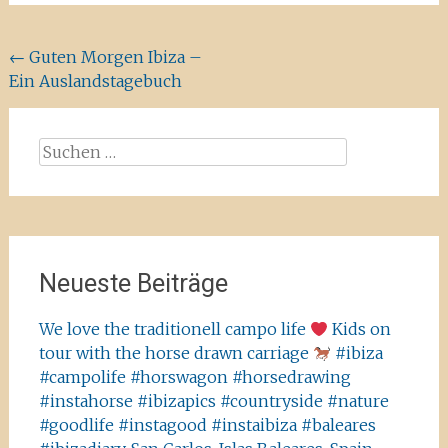
Beitragsnavigation
←
Guten Morgen Ibiza –
Ein Auslandstagebuch
Suchen
nach:
Neueste Beiträge
We love the traditionell campo life
Kids on
tour with the horse drawn carriage
#ibiza
#campolife #horswagon #horsedrawing
#instahorse #ibizapics #countryside #nature
#goodlife #instagood #instaibiza #baleares