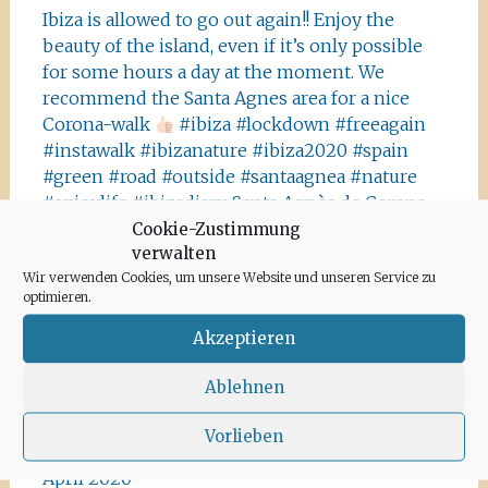
Ibiza is allowed to go out again!! Enjoy the
beauty of the island, even if it’s only possible
for some hours a day at the moment. We
recommend the Santa Agnes area for a nice
Corona-walk
#ibiza #lockdown #freeagain
#instawalk #ibizanature #ibiza2020 #spain
#green #road #outside #santaagnea #nature
#enjoylife #ibizadiary, Santa Agnès de Corona
Cookie-Zustimmung
verwalten
Wir verwenden Cookies, um unsere Website und unseren Service zu
optimieren.
Akzeptieren
Archiv
Ablehnen
Juni 2020
Vorlieben
Mai 2020
April 2020