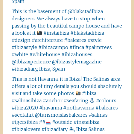
Spain
This is the basement of @blakstadibiza
designers. We always have to stop, when
passing by the beautiful campo house and have
a look at it
#instaibiza #blakstadibiza
#design #architecture #baleares #style
#ibizastyle #ibizacampo #finca #palmtrees
#white #whitehouse #ibizahouses
@ibizaxperience @ibizastylemagazine
#ibizadiary, Ibiza, Spain
This is not Havanna, it is Ibiza! The Salinas area
offers a lot of tiny details you should absolutely
visit and take some photos
#ibiza
#salinasibiza #anchor #seafaring
#colours
#ibiza2020 #havanna #nothavanna #baleares
#seefahrt @turismoislasbaleares #salinas
#igersibiza ##
#outside #instaibiza
#ibizalovers #ibizadiary 🏝, Ibiza Salinas