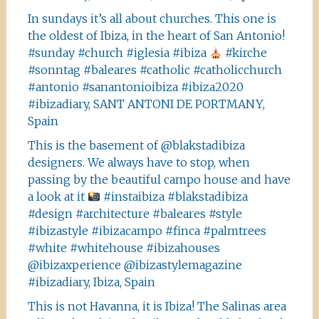
In sundays it’s all about churches. This one is
the oldest of Ibiza, in the heart of San Antonio!
#sunday #church #iglesia #ibiza
#kirche
#sonntag #baleares #catholic #catholicchurch
#antonio #sanantonioibiza #ibiza2020
#ibizadiary, SANT ANTONI DE PORTMANY,
Spain
This is the basement of @blakstadibiza
designers. We always have to stop, when
passing by the beautiful campo house and have
a look at it
#instaibiza #blakstadibiza
#design #architecture #baleares #style
#ibizastyle #ibizacampo #finca #palmtrees
#white #whitehouse #ibizahouses
@ibizaxperience @ibizastylemagazine
#ibizadiary, Ibiza, Spain
This is not Havanna, it is Ibiza! The Salinas area