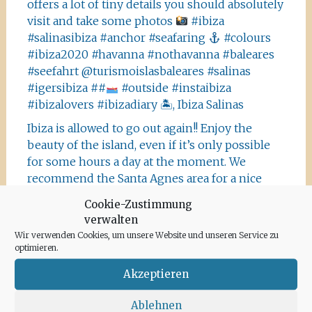
offers a lot of tiny details you should absolutely
visit and take some photos
#ibiza
#salinasibiza #anchor #seafaring
#colours
#ibiza2020 #havanna #nothavanna #baleares
#seefahrt @turismoislasbaleares #salinas
#igersibiza ##
#outside #instaibiza
#ibizalovers #ibizadiary 🏝, Ibiza Salinas
Ibiza is allowed to go out again!! Enjoy the
beauty of the island, even if it’s only possible
for some hours a day at the moment. We
recommend the Santa Agnes area for a nice
Corona-walk
#ibiza #lockdown #freeagain
Cookie-Zustimmung
#instawalk #ibizanature #ibiza2020 #spain
verwalten
#green #road #outside #santaagnea #nature
Wir verwenden Cookies, um unsere Website und unseren Service zu
#enjoylife #ibizadiary, Santa Agnès de Corona
optimieren.
Akzeptieren
Ablehnen