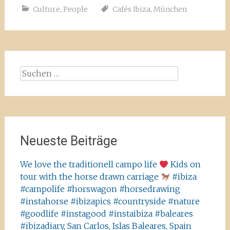
Culture
,
People
Cafés Ibiza
,
München
Suchen
nach:
Neueste Beiträge
We love the traditionell campo life
Kids on
tour with the horse drawn carriage
#ibiza
#campolife #horswagon #horsedrawing
#instahorse #ibizapics #countryside #nature
#goodlife #instagood #instaibiza #baleares
#ibizadiary, San Carlos, Islas Baleares, Spain