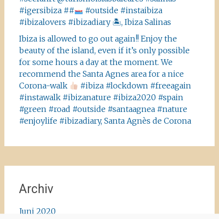
#igersibiza ##
#outside #instaibiza
#ibizalovers #ibizadiary 🏝, Ibiza Salinas
Ibiza is allowed to go out again!! Enjoy the
beauty of the island, even if it’s only possible
for some hours a day at the moment. We
recommend the Santa Agnes area for a nice
Corona-walk
#ibiza #lockdown #freeagain
#instawalk #ibizanature #ibiza2020 #spain
#green #road #outside #santaagnea #nature
#enjoylife #ibizadiary, Santa Agnès de Corona
Archiv
Juni 2020