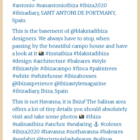
#antonio #sanantonioibiza #ibiza2020
#ibizadiary, SANT ANTONI DE PORTMANY,
Spain
This is the basement of @blakstadibiza
designers. We always have to stop, when
passing by the beautiful campo house and have
a look at it
#instaibiza #blakstadibiza
#design #architecture #baleares #style
#ibizastyle #ibizacampo #finca #palmtrees
#white #whitehouse #ibizahouses
@ibizaxperience @ibizastylemagazine
#ibizadiary, Ibiza, Spain
This is not Havanna, it is Ibiza! The Salinas area
offers a lot of tiny details you should absolutely
visit and take some photos
#ibiza
#salinasibiza #anchor #seafaring
#colours
#ibiza2020 #havanna #nothavanna #baleares
#seefahrt @turismoislasbaleares #salinas