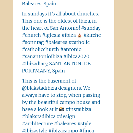
Baleares, Spain
In sundays it’s all about churches.
This one is the oldest of Ibiza, in
the heart of San Antonio! #sunday
#church #iglesia #ibiza
#kirche
#sonntag #baleares #catholic
#catholicchurch #antonio
#sanantonioibiza #ibiza2020
#ibizadiary, SANT ANTONI DE
PORTMANY, Spain
This is the basement of
@blakstadibiza designers. We
always have to stop, when passing
by the beautiful campo house and
have a look at it
#instaibiza
#blakstadibiza #design
#architecture #baleares #style
#ibizastyle #ibizacampo #finca