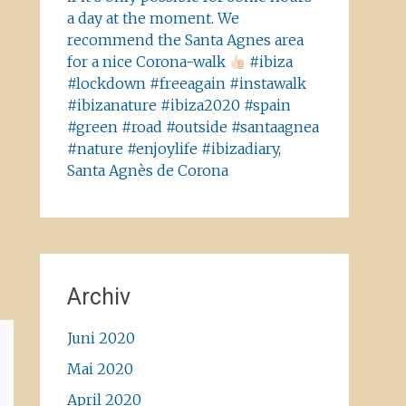
a day at the moment. We
recommend the Santa Agnes area
for a nice Corona-walk
#ibiza
#lockdown #freeagain #instawalk
#ibizanature #ibiza2020 #spain
#green #road #outside #santaagnea
#nature #enjoylife #ibizadiary,
Santa Agnès de Corona
Archiv
Juni 2020
Mai 2020
April 2020