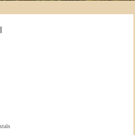
l
tals