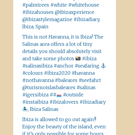
#palmtrees #white #whitehouse
#ibizahouses @ibizaxperience
@ibizastylemagazine #ibizadiary,
Ibiza, Spain
This is not Havanna, it is Ibiza! The
Salinas area offers a lot of tiny
details you should absolutely visit
and take some photos
#ibiza
#salinasibiza #anchor #seafaring
#colours #ibiza2020 #havanna
#nothavanna #baleares #seefahrt
@turismoislasbaleares #salinas
#igersibiza ##
#outside
#instaibiza #ibizalovers #ibizadiary
🏝, Ibiza Salinas
Ibiza is allowed to go out again!!
Enjoy the beauty of the island, even
if it’s only possible for some hours