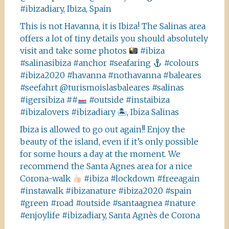
#ibizadiary, Ibiza, Spain
This is not Havanna, it is Ibiza! The Salinas area
offers a lot of tiny details you should absolutely
visit and take some photos
#ibiza
#salinasibiza #anchor #seafaring
#colours
#ibiza2020 #havanna #nothavanna #baleares
#seefahrt @turismoislasbaleares #salinas
#igersibiza ##
#outside #instaibiza
#ibizalovers #ibizadiary 🏝, Ibiza Salinas
Ibiza is allowed to go out again!! Enjoy the
beauty of the island, even if it’s only possible
for some hours a day at the moment. We
recommend the Santa Agnes area for a nice
Corona-walk
#ibiza #lockdown #freeagain
#instawalk #ibizanature #ibiza2020 #spain
#green #road #outside #santaagnea #nature
#enjoylife #ibizadiary, Santa Agnès de Corona