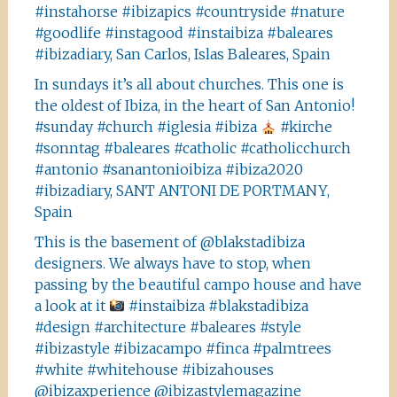
#instahorse #ibizapics #countryside #nature
#goodlife #instagood #instaibiza #baleares
#ibizadiary, San Carlos, Islas Baleares, Spain
In sundays it’s all about churches. This one is
the oldest of Ibiza, in the heart of San Antonio!
#sunday #church #iglesia #ibiza
#kirche
#sonntag #baleares #catholic #catholicchurch
#antonio #sanantonioibiza #ibiza2020
#ibizadiary, SANT ANTONI DE PORTMANY,
Spain
This is the basement of @blakstadibiza
designers. We always have to stop, when
passing by the beautiful campo house and have
a look at it
#instaibiza #blakstadibiza
#design #architecture #baleares #style
#ibizastyle #ibizacampo #finca #palmtrees
#white #whitehouse #ibizahouses
@ibizaxperience @ibizastylemagazine