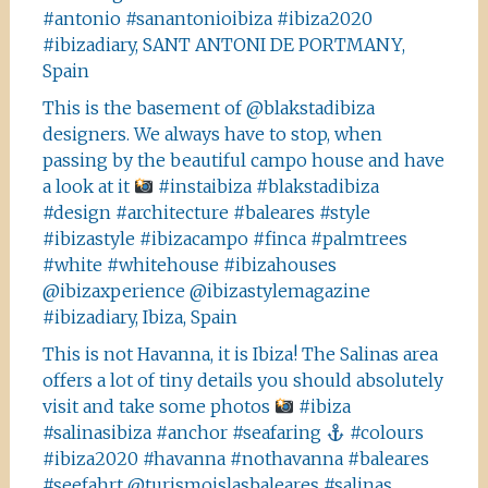
#antonio #sanantonioibiza #ibiza2020
#ibizadiary, SANT ANTONI DE PORTMANY,
Spain
This is the basement of @blakstadibiza
designers. We always have to stop, when
passing by the beautiful campo house and have
a look at it
#instaibiza #blakstadibiza
#design #architecture #baleares #style
#ibizastyle #ibizacampo #finca #palmtrees
#white #whitehouse #ibizahouses
@ibizaxperience @ibizastylemagazine
#ibizadiary, Ibiza, Spain
This is not Havanna, it is Ibiza! The Salinas area
offers a lot of tiny details you should absolutely
visit and take some photos
#ibiza
#salinasibiza #anchor #seafaring
#colours
#ibiza2020 #havanna #nothavanna #baleares
#seefahrt @turismoislasbaleares #salinas