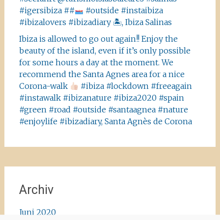
#igersibiza ##
#outside #instaibiza
#ibizalovers #ibizadiary 🏝, Ibiza Salinas
Ibiza is allowed to go out again!! Enjoy the
beauty of the island, even if it’s only possible
for some hours a day at the moment. We
recommend the Santa Agnes area for a nice
Corona-walk
#ibiza #lockdown #freeagain
#instawalk #ibizanature #ibiza2020 #spain
#green #road #outside #santaagnea #nature
#enjoylife #ibizadiary, Santa Agnès de Corona
Archiv
Juni 2020