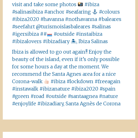
visit and take some photos
#ibiza
#salinasibiza #anchor #seafaring
#colours
#ibiza2020 #havanna #nothavanna #baleares
#seefahrt @turismoislasbaleares #salinas
#igersibiza ##
#outside #instaibiza
#ibizalovers #ibizadiary 🏝, Ibiza Salinas
Ibiza is allowed to go out again!! Enjoy the
beauty of the island, even if it’s only possible
for some hours a day at the moment. We
recommend the Santa Agnes area for a nice
Corona-walk
#ibiza #lockdown #freeagain
#instawalk #ibizanature #ibiza2020 #spain
#green #road #outside #santaagnea #nature
#enjoylife #ibizadiary, Santa Agnès de Corona