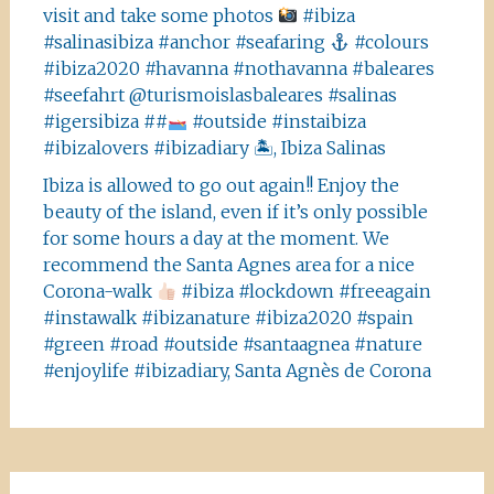
visit and take some photos
#ibiza
#salinasibiza #anchor #seafaring
#colours
#ibiza2020 #havanna #nothavanna #baleares
#seefahrt @turismoislasbaleares #salinas
#igersibiza ##
#outside #instaibiza
#ibizalovers #ibizadiary 🏝, Ibiza Salinas
Ibiza is allowed to go out again!! Enjoy the
beauty of the island, even if it’s only possible
for some hours a day at the moment. We
recommend the Santa Agnes area for a nice
Corona-walk
#ibiza #lockdown #freeagain
#instawalk #ibizanature #ibiza2020 #spain
#green #road #outside #santaagnea #nature
#enjoylife #ibizadiary, Santa Agnès de Corona