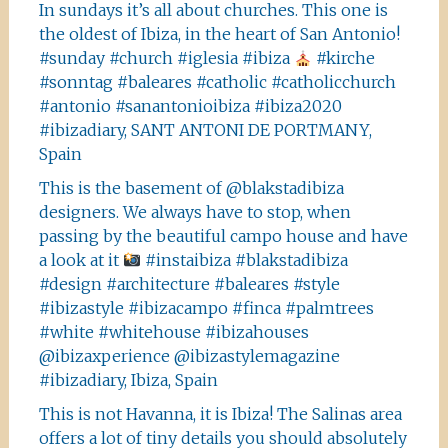
In sundays it’s all about churches. This one is
the oldest of Ibiza, in the heart of San Antonio!
#sunday #church #iglesia #ibiza
#kirche
#sonntag #baleares #catholic #catholicchurch
#antonio #sanantonioibiza #ibiza2020
#ibizadiary, SANT ANTONI DE PORTMANY,
Spain
This is the basement of @blakstadibiza
designers. We always have to stop, when
passing by the beautiful campo house and have
a look at it
#instaibiza #blakstadibiza
#design #architecture #baleares #style
#ibizastyle #ibizacampo #finca #palmtrees
#white #whitehouse #ibizahouses
@ibizaxperience @ibizastylemagazine
#ibizadiary, Ibiza, Spain
This is not Havanna, it is Ibiza! The Salinas area
offers a lot of tiny details you should absolutely