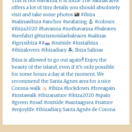
This is not Havanna, it is Ibiza! The Salinas area
offers a lot of tiny details you should absolutely
visit and take some photos
#ibiza
#salinasibiza #anchor #seafaring
#colours
#ibiza2020 #havanna #nothavanna #baleares
#seefahrt @turismoislasbaleares #salinas
#igersibiza ##
#outside #instaibiza
#ibizalovers #ibizadiary 🏝, Ibiza Salinas
Ibiza is allowed to go out again!! Enjoy the
beauty of the island, even if it’s only possible
for some hours a day at the moment. We
recommend the Santa Agnes area for a nice
Corona-walk
#ibiza #lockdown #freeagain
#instawalk #ibizanature #ibiza2020 #spain
#green #road #outside #santaagnea #nature
#enjoylife #ibizadiary, Santa Agnès de Corona