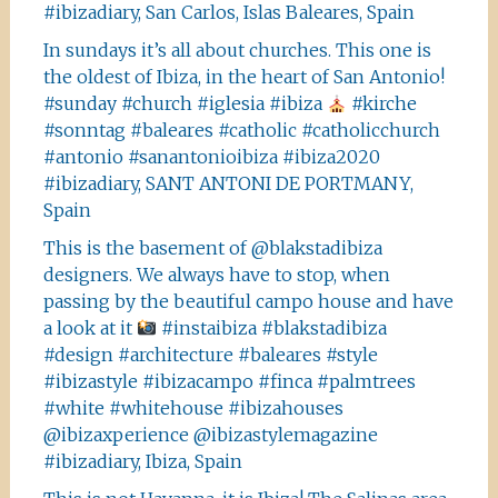
#ibizadiary, San Carlos, Islas Baleares, Spain
In sundays it’s all about churches. This one is
the oldest of Ibiza, in the heart of San Antonio!
#sunday #church #iglesia #ibiza
#kirche
#sonntag #baleares #catholic #catholicchurch
#antonio #sanantonioibiza #ibiza2020
#ibizadiary, SANT ANTONI DE PORTMANY,
Spain
This is the basement of @blakstadibiza
designers. We always have to stop, when
passing by the beautiful campo house and have
a look at it
#instaibiza #blakstadibiza
#design #architecture #baleares #style
#ibizastyle #ibizacampo #finca #palmtrees
#white #whitehouse #ibizahouses
@ibizaxperience @ibizastylemagazine
#ibizadiary, Ibiza, Spain