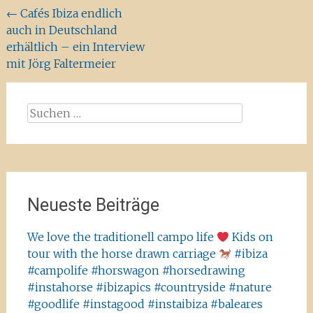
Beitragsnavigation
←
Cafés Ibiza endlich
auch in Deutschland
erhältlich – ein Interview
mit Jörg Faltermeier
Suchen
nach:
Neueste Beiträge
We love the traditionell campo life
Kids on
tour with the horse drawn carriage
#ibiza
#campolife #horswagon #horsedrawing
#instahorse #ibizapics #countryside #nature
#goodlife #instagood #instaibiza #baleares