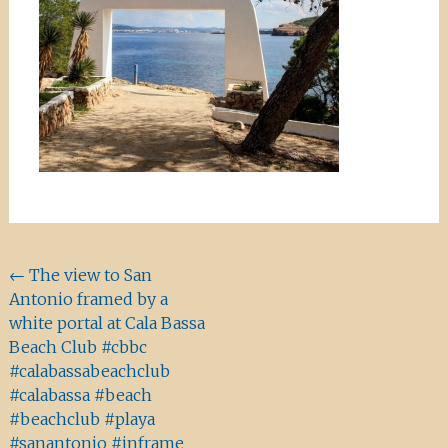
Beitragsnavigation
←
The view to San
Antonio framed by a
white portal at Cala Bassa
Beach Club #cbbc
#calabassabeachclub
#calabassa #beach
#beachclub #playa
#sanantonio #inframe