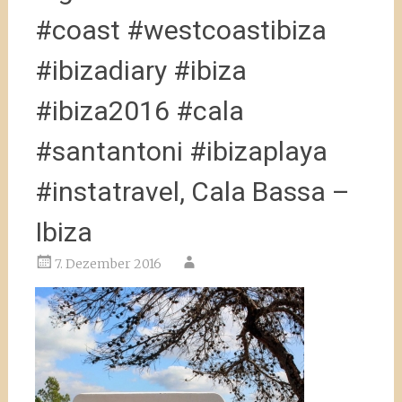
#coast #westcoastibiza
#ibizadiary #ibiza
#ibiza2016 #cala
#santantoni #ibizaplaya
#instatravel, Cala Bassa –
Ibiza
7. Dezember 2016