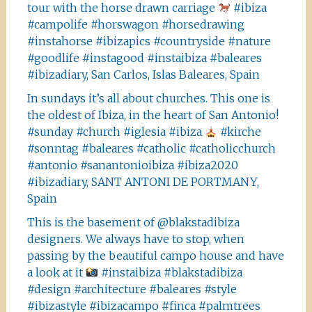
tour with the horse drawn carriage
#ibiza
#campolife #horswagon #horsedrawing
#instahorse #ibizapics #countryside #nature
#goodlife #instagood #instaibiza #baleares
#ibizadiary, San Carlos, Islas Baleares, Spain
In sundays it’s all about churches. This one is
the oldest of Ibiza, in the heart of San Antonio!
#sunday #church #iglesia #ibiza
#kirche
#sonntag #baleares #catholic #catholicchurch
#antonio #sanantonioibiza #ibiza2020
#ibizadiary, SANT ANTONI DE PORTMANY,
Spain
This is the basement of @blakstadibiza
designers. We always have to stop, when
passing by the beautiful campo house and have
a look at it
#instaibiza #blakstadibiza
#design #architecture #baleares #style
#ibizastyle #ibizacampo #finca #palmtrees