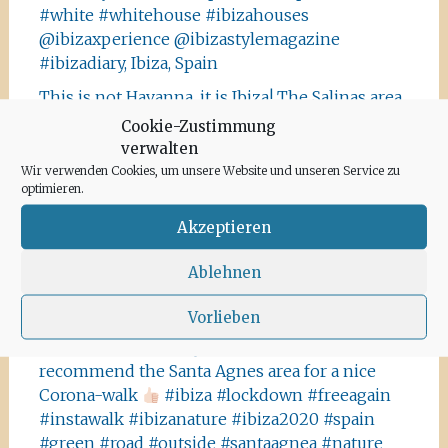
#white #whitehouse #ibizahouses
@ibizaxperience @ibizastylemagazine
#ibizadiary, Ibiza, Spain
This is not Havanna, it is Ibiza! The Salinas area
offers a lot of tiny details you should absolutely
Cookie-Zustimmung
visit and take some photos
#ibiza
verwalten
#salinasibiza #anchor #seafaring
#colours
Wir verwenden Cookies, um unsere Website und unseren Service zu
optimieren.
#ibiza2020 #havanna #nothavanna #baleares
#seefahrt @turismoislasbaleares #salinas
Akzeptieren
#igersibiza ##
#outside #instaibiza
#ibizalovers #ibizadiary 🏝, Ibiza Salinas
Ablehnen
Ibiza is allowed to go out again!! Enjoy the
Vorlieben
beauty of the island, even if it’s only possible
for some hours a day at the moment. We
recommend the Santa Agnes area for a nice
Corona-walk
#ibiza #lockdown #freeagain
#instawalk #ibizanature #ibiza2020 #spain
#green #road #outside #santaagnea #nature