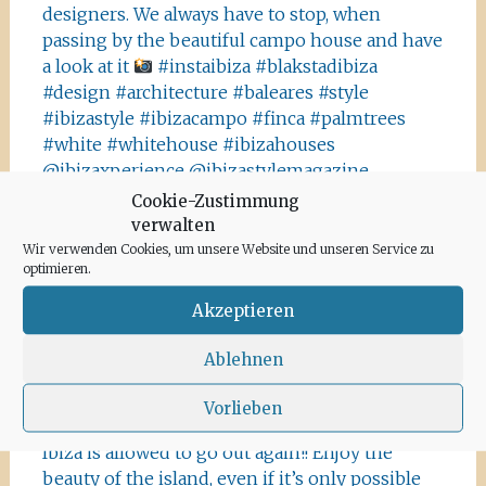
designers. We always have to stop, when
passing by the beautiful campo house and have
a look at it
#instaibiza #blakstadibiza
#design #architecture #baleares #style
#ibizastyle #ibizacampo #finca #palmtrees
#white #whitehouse #ibizahouses
@ibizaxperience @ibizastylemagazine
#ibizadiary, Ibiza, Spain
Cookie-Zustimmung
verwalten
This is not Havanna, it is Ibiza! The Salinas area
Wir verwenden Cookies, um unsere Website und unseren Service zu
offers a lot of tiny details you should absolutely
optimieren.
visit and take some photos
#ibiza
Akzeptieren
#salinasibiza #anchor #seafaring
#colours
#ibiza2020 #havanna #nothavanna #baleares
Ablehnen
#seefahrt @turismoislasbaleares #salinas
#igersibiza ##
#outside #instaibiza
Vorlieben
#ibizalovers #ibizadiary 🏝, Ibiza Salinas
Ibiza is allowed to go out again!! Enjoy the
beauty of the island, even if it’s only possible