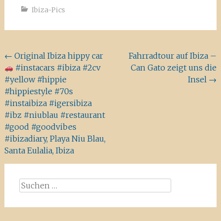
Ibiza-Pics
Beitragsnavigation
←
Original Ibiza hippy car
Fahrradtour auf Ibiza –
#instacars #ibiza #2cv
Can Gato zeigt uns die
#yellow #hippie
Insel
→
#hippiestyle #70s
#instaibiza #igersibiza
#ibz #niublau #restaurant
#good #goodvibes
#ibizadiary, Playa Niu Blau,
Santa Eulalia, Ibiza
Suchen
nach: