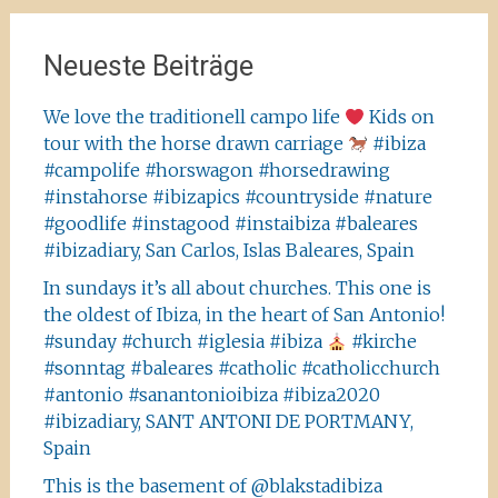
Neueste Beiträge
We love the traditionell campo life
Kids on
tour with the horse drawn carriage
#ibiza
#campolife #horswagon #horsedrawing
#instahorse #ibizapics #countryside #nature
#goodlife #instagood #instaibiza #baleares
#ibizadiary, San Carlos, Islas Baleares, Spain
In sundays it’s all about churches. This one is
the oldest of Ibiza, in the heart of San Antonio!
#sunday #church #iglesia #ibiza
#kirche
#sonntag #baleares #catholic #catholicchurch
#antonio #sanantonioibiza #ibiza2020
#ibizadiary, SANT ANTONI DE PORTMANY,
Spain
This is the basement of @blakstadibiza