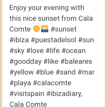
Enjoy your evening with
this nice sunset from Cala
Comte
#sunset
#ibiza #puestadelsol #sun
#sky #love #life #ocean
#goodday #like #baleares
#yellow #blue #sand #mar
#playa #calacomte
#visitspain #ibizadiary,
Cala Comte