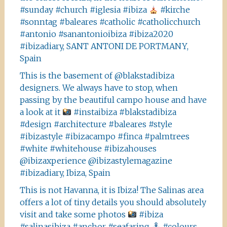
#sunday #church #iglesia #ibiza
#kirche
#sonntag #baleares #catholic #catholicchurch
#antonio #sanantonioibiza #ibiza2020
#ibizadiary, SANT ANTONI DE PORTMANY,
Spain
This is the basement of @blakstadibiza
designers. We always have to stop, when
passing by the beautiful campo house and have
a look at it
#instaibiza #blakstadibiza
#design #architecture #baleares #style
#ibizastyle #ibizacampo #finca #palmtrees
#white #whitehouse #ibizahouses
@ibizaxperience @ibizastylemagazine
#ibizadiary, Ibiza, Spain
This is not Havanna, it is Ibiza! The Salinas area
offers a lot of tiny details you should absolutely
visit and take some photos
#ibiza
#salinasibiza #anchor #seafaring
#colours