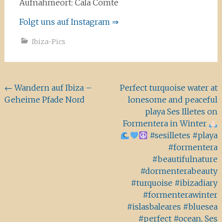
Aufnahmeort: Cala Comte
Folgt uns auf Instagram ⇒
Ibiza-Pics
Beitragsnavigation
←
Wandern auf Ibiza –
Perfect turquoise water at
Geheime Pfade Nord
lonesome and peaceful
playa Ses Illetes on
Formentera in Winter
#sesilletes #playa
#formentera
#beautifulnature
#dormenterabeauty
#turquoise #ibizadiary
#formenterawinter
#islasbaleares #bluesea
#perfect #ocean, Ses