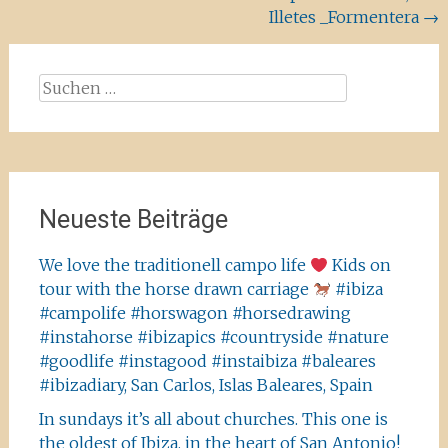
Illetes _Formentera
→
Suchen
nach:
Neueste Beiträge
We love the traditionell campo life
Kids on
tour with the horse drawn carriage
#ibiza
#campolife #horswagon #horsedrawing
#instahorse #ibizapics #countryside #nature
#goodlife #instagood #instaibiza #baleares
#ibizadiary, San Carlos, Islas Baleares, Spain
In sundays it’s all about churches. This one is
the oldest of Ibiza, in the heart of San Antonio!