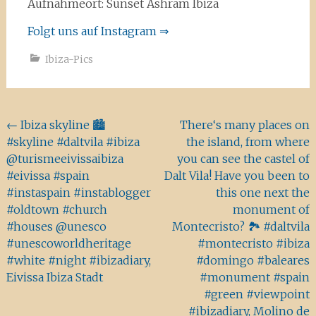
Aufnahmeort: Sunset Ashram Ibiza
Folgt uns auf Instagram ⇒
Ibiza-Pics
Beitragsnavigation
←
Ibiza skyline 🏙
There‘s many places on
#skyline #daltvila #ibiza
the island, from where
@turismeeivissaibiza
you can see the castel of
#eivissa #spain
Dalt Vila! Have you been to
#instaspain #instablogger
this one next the
#oldtown #church
monument of
#houses @unesco
Montecristo? 🏞 #daltvila
#unescoworldheritage
#montecristo #ibiza
#white #night #ibizadiary,
#domingo #baleares
Eivissa Ibiza Stadt
#monument #spain
#green #viewpoint
#ibizadiary, Molino de