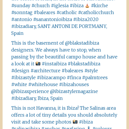
#sunday #church #iglesia #ibiza
#kirche
#sonntag #baleares #catholic #catholicchurch
#antonio #sanantonioibiza #ibiza2020
#ibizadiary, SANT ANTONI DE PORTMANY,
Spain
This is the basement of @blakstadibiza
designers. We always have to stop, when
passing by the beautiful campo house and have
a look at it
#instaibiza #blakstadibiza
#design #architecture #baleares #style
#ibizastyle #ibizacampo #finca #palmtrees
#white #whitehouse #ibizahouses
@ibizaxperience @ibizastylemagazine
#ibizadiary, Ibiza, Spain
This is not Havanna, it is Ibiza! The Salinas area
offers a lot of tiny details you should absolutely
visit and take some photos
#ibiza
#salinasibiza #anchor #seafaring
#colours