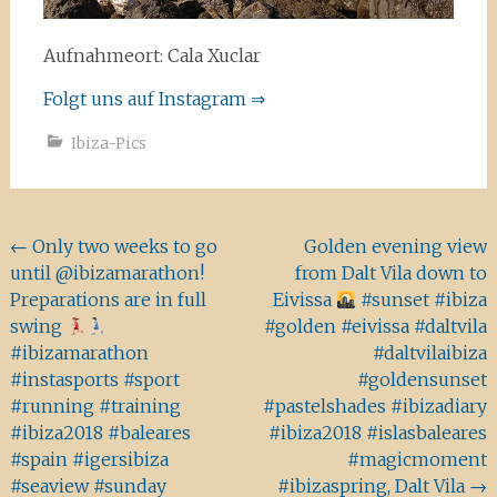
Aufnahmeort: Cala Xuclar
Folgt uns auf Instagram ⇒
Ibiza-Pics
Beitragsnavigation
←
Only two weeks to go
Golden evening view
until @ibizamarathon!
from Dalt Vila down to
Preparations are in full
Eivissa
#sunset #ibiza
swing
#golden #eivissa #daltvila
#ibizamarathon
#daltvilaibiza
#instasports #sport
#goldensunset
#running #training
#pastelshades #ibizadiary
#ibiza2018 #baleares
#ibiza2018 #islasbaleares
#spain #igersibiza
#magicmoment
#seaview #sunday
#ibizaspring, Dalt Vila
→