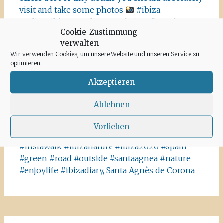
visit and take some photos
#ibiza
#salinasibiza #anchor #seafaring
#colours
Cookie-Zustimmung
#ibiza2020 #havanna #nothavanna #baleares
verwalten
#seefahrt @turismoislasbaleares #salinas
Wir verwenden Cookies, um unsere Website und unseren Service zu
#igersibiza ##
#outside #instaibiza
optimieren.
#ibizalovers #ibizadiary 🏝, Ibiza Salinas
Akzeptieren
Ibiza is allowed to go out again!! Enjoy the
beauty of the island, even if it’s only possible
Ablehnen
for some hours a day at the moment. We
recommend the Santa Agnes area for a nice
Vorlieben
Corona-walk
#ibiza #lockdown #freeagain
#instawalk #ibizanature #ibiza2020 #spain
#green #road #outside #santaagnea #nature
#enjoylife #ibizadiary, Santa Agnès de Corona