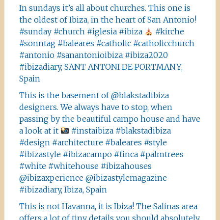
In sundays it’s all about churches. This one is
the oldest of Ibiza, in the heart of San Antonio!
#sunday #church #iglesia #ibiza
#kirche
#sonntag #baleares #catholic #catholicchurch
#antonio #sanantonioibiza #ibiza2020
#ibizadiary, SANT ANTONI DE PORTMANY,
Spain
This is the basement of @blakstadibiza
designers. We always have to stop, when
passing by the beautiful campo house and have
a look at it
#instaibiza #blakstadibiza
#design #architecture #baleares #style
#ibizastyle #ibizacampo #finca #palmtrees
#white #whitehouse #ibizahouses
@ibizaxperience @ibizastylemagazine
#ibizadiary, Ibiza, Spain
This is not Havanna, it is Ibiza! The Salinas area
offers a lot of tiny details you should absolutely