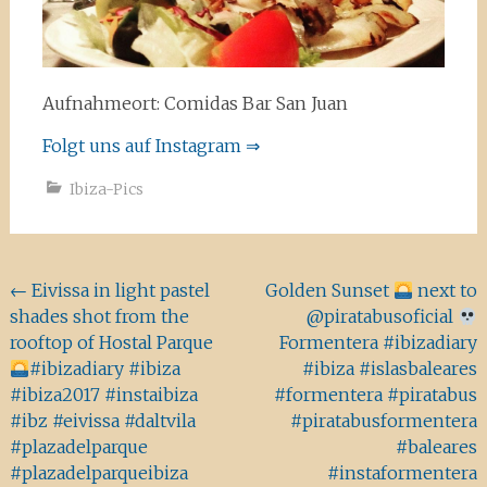
Aufnahmeort: Comidas Bar San Juan
Folgt uns auf Instagram ⇒
Ibiza-Pics
Beitragsnavigation
←
Eivissa in light pastel
Golden Sunset
next to
shades shot from the
@piratabusoficial
rooftop of Hostal Parque
Formentera #ibizadiary
#ibizadiary #ibiza
#ibiza #islasbaleares
#ibiza2017 #instaibiza
#formentera #piratabus
#ibz #eivissa #daltvila
#piratabusformentera
#plazadelparque
#baleares
#plazadelparqueibiza
#instaformentera