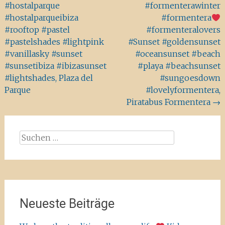
#hostalparque
#formenterawinter
#hostalparqueibiza
#formentera
#rooftop #pastel
#formenteralovers
#pastelshades #lightpink
#Sunset #goldensunset
#vanillasky #sunset
#oceansunset #beach
#sunsetibiza #ibizasunset
#playa #beachsunset
#lightshades, Plaza del
#sungoesdown
Parque
#lovelyformentera,
Piratabus Formentera
→
Suchen
nach:
Neueste Beiträge