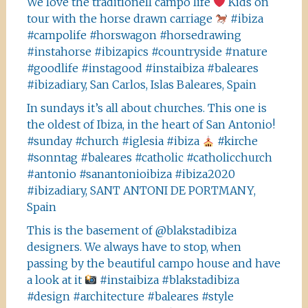
We love the traditionell campo life
Kids on
tour with the horse drawn carriage
#ibiza
#campolife #horswagon #horsedrawing
#instahorse #ibizapics #countryside #nature
#goodlife #instagood #instaibiza #baleares
#ibizadiary, San Carlos, Islas Baleares, Spain
In sundays it’s all about churches. This one is
the oldest of Ibiza, in the heart of San Antonio!
#sunday #church #iglesia #ibiza
#kirche
#sonntag #baleares #catholic #catholicchurch
#antonio #sanantonioibiza #ibiza2020
#ibizadiary, SANT ANTONI DE PORTMANY,
Spain
This is the basement of @blakstadibiza
designers. We always have to stop, when
passing by the beautiful campo house and have
a look at it
#instaibiza #blakstadibiza
#design #architecture #baleares #style